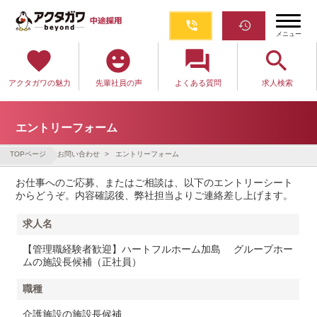
phone_in_talk
restore
メニュー
favorite
emoji_emotions
question_answer
search
アクタガワの魅力
先輩社員の声
よくある質問
求人検索
エントリーフォーム
TOPページ
お問い合わせ
エントリーフォーム
お仕事へのご応募、またはご相談は、以下のエントリーシート
からどうぞ。内容確認後、弊社担当よりご連絡差し上げます。
求人名
【管理職経験者歓迎】ハートフルホーム加島 グループホー
ムの施設長候補（正社員）
職種
介護施設の施設長候補