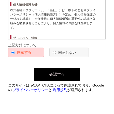
個人情報保護方針
株式会社アクタガワ（以下「当社」）は、以下のとおりプライ
バシーポリシー（個人情報保護方針）を定め、個人情報保護の
仕組みを構築し、全従業員に個人情報保護の重要性の認識と取
組みを徹底させることにより、個人情報の保護を推進致しま
す。
プライバシー情報
上記方針について
プライバシー情報のうち「個人情報」とは、個人情報保護
法にいう「個人情報」を指すものとし、生存する個人に関
同意する
同意しない
する情報であって、当該情報に含まれる氏名、生年月日、
住所、電話番号、連絡先その他の記述等により特定の個人
を識別できる情報を指します。
プライバシー情報のうち「履歴情報および特性情報」と
は、上記に定める「個人情報」以外のものをいい、ご利用
いただいたサービスやご購入いただいた商品、ご覧になっ
たページや広告の履歴、ユーザーが検索された検索キーワ
このサイトはreCAPTCHAによって保護されており、Google
ード、ご利用日時、ご利用の方法、ご利用環境、郵便番号
の
プライバシーポリシー
と
利用規約
が適用されます。
や性別、職業、年齢、ユーザーのIPアドレス、クッキー情
報、位置情報、端末の個体識別情報などを指します。
プライバシー情報の収集方法