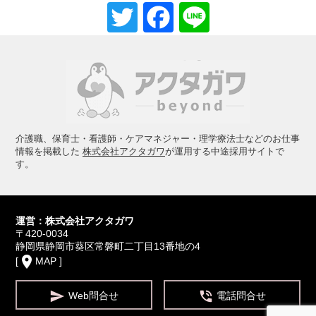
当社は、ユーザーが利用登録をする際に氏名、生年月日、
Twitter
Facebook
Line
住所、電話番号、メールアドレスなどの個人情報をお尋ね
することがあります。また、ユーザーと提携先などとの間
でなされたユーザーの個人情報に関する情報を当社の提携
先（情報提供元、広告配信先などを含みます。以下、｢提
携先｣といいます。）などから収集することがあります。
当社は、ユーザーについて、利用したサービスやソフトウ
エア、購入した商品、閲覧したページや広告の履歴、検索
した検索キーワード、利用日時、利用方法、利用環境（携
帯端末を通じてご利用の場合の当該端末の通信状態、利用
に際しての各種設定情報なども含みます）、IPアドレス、
クッキー情報、位置情報、端末の個体識別情報などの履歴
介護職、保育士・看護師・ケアマネジャー・理学療法士などのお仕事
情報および特性情報を、ユーザーが当社や提携先のサービ
情報を掲載した
株式会社アクタガワ
が運用する中途採用サイトで
スを利用しまたはページを閲覧する際に収集します。
す。
当社は、サイトの利用状況を把握するためにGoogle
Analyticsを利用しています。
Google Analyticsは、クッキーを利用して利用者の情報を
収集します。Google Analyticsの利用規約及びプライバシ
運営：株式会社アクタガワ
ーポリシーに関する説明については、Google Analyticsの
〒420-0034
サイトをご覧ください。なお、Google Analyticsのサービ
静岡県静岡市葵区常磐町二丁目13番地の4
ス利用による損害については、当社は責任を負わないもの
place
[
MAP
]
とします。
個人を特定しない形での統計情報や、お使いのコンピュー
タのハードウェアやソフトウェアについての情報をお預か


Web問合せ
電話問合せ
りすることもあります。この情報には、IPアドレス、ドメ
イン名、アクセス時間、ブラウザの種類、そしてお客さま