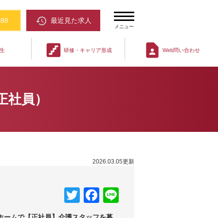
restore
388
最近見た求人
メニュー
stairs
contact_page
生
研修・キャリア形成
Web問い合わせ
正社員）
2026.03.05更新
Twitter
Facebook
Line
ホームで【正社員】介護スタッフを募