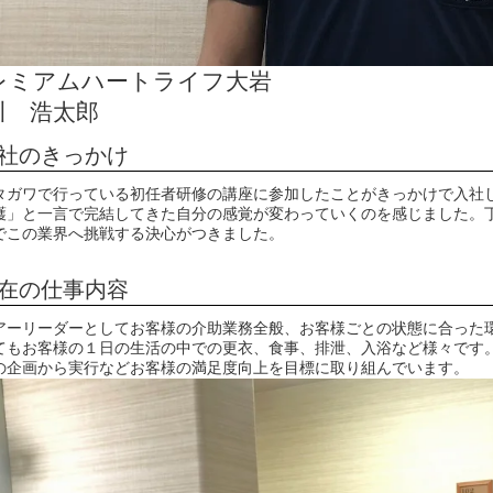
レミアムハートライフ大岩
川 浩太郎
社のきっかけ
タガワで行っている初任者研修の講座に参加したことがきっかけで入社
護」と一言で完結してきた自分の感覚が変わっていくのを感じました。
でこの業界へ挑戦する決心がつきました。
在の仕事内容
アーリーダーとしてお客様の介助業務全般、お客様ごとの状態に合った
てもお客様の１日の生活の中での更衣、食事、排泄、入浴など様々です
の企画から実行などお客様の満足度向上を目標に取り組んでいます。