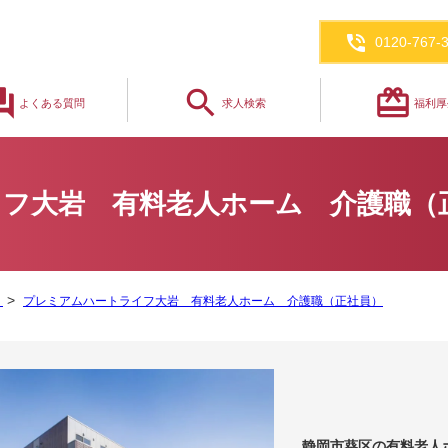
phone_in_talk
0120-767-
_answer
search
redeem
よくある質問
求人検索
福利厚
フ大岩 有料老人ホーム 介護職（
覧
プレミアムハートライフ大岩 有料老人ホーム 介護職（正社員）
静岡市葵区の有料老人