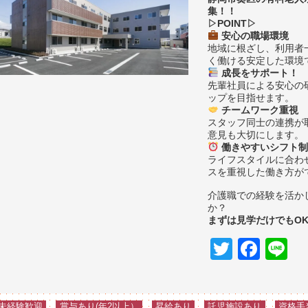
集！！
▷POINT▷
安心の職場環境
地域に根ざし、利用者
く働ける安定した環境
成長をサポート！
先輩社員による安心の
ップを目指せます。
チームワーク重視
スタッフ同士の連携が
意見も大切にします。
働きやすいシフト制
ライフスタイルに合わ
スを重視した働き方が
介護職での経験を活か
か？
まずは見学だけでもO
Twitter
Fac
L
未経験歓迎
賞与あり(年2以上）
昇給あり
託児施設あり
資格手