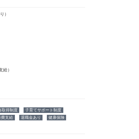
り）
で支給）
格取得制度
子育てサポート制度
通費支給
退職金あり
健康保険