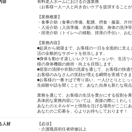
内容
有料老人ホームにおける介護業務
（お客様一人一人と向き合いケアを提供することが
【業務概要】
・食事介助（食事の準備、配膳、摂食・服薬、片付
・入浴介助（入浴準備、衣服の着脱、身体の洗浄等
・排泄介助（トイレへの移動、排泄の手伝い、おむ
【業務内容】
■起床から就寝まで、お客様の一日を全面的に支え
活の全般的なサポートを担当します。
■身体を動かす楽しいレクリエーションや、生活リ
様の身体機能の維持・向上を目指します。
■居室の清掃や衣類の洗濯を通じて、お客様の快適
お客様のみなさんの笑顔が増える瞬間を実感できま
■お客様の一番そばで寄り添い、一人ひとりとじっ
生経験や話を聞くことで、あなた自身も新たな視点
業務を通じて、お客様の生活を豊かにする役割を果
具体的な業務内容については、面接の際にくわしく
あなたのエネルギーと情熱を注げる場所がここにあ
あなたのご応募を、心よりお待ちしております！
る人材
【必須】
・介護職員初任者研修以上