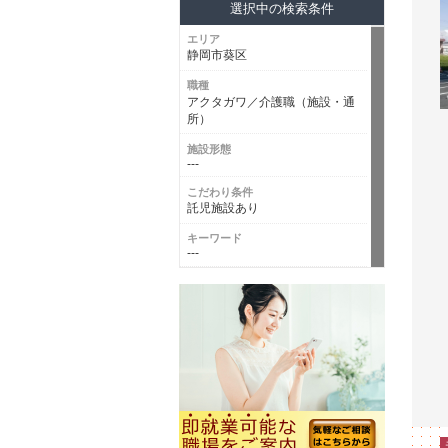
選択中の検索条件
エリア
静岡市葵区
職種
アクタガワ／介護職（施設・通
所）
施設形態
---
こだわり条件
託児施設あり
キーワード
---