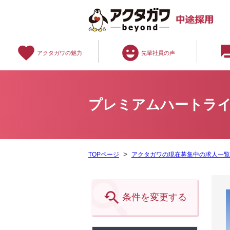
favorite
emoji_emotions
question
アクタガワの魅力
先輩社員の声
プレミアムハートライ
TOPページ
アクタガワの現在募集中の求人一

条件を変更する