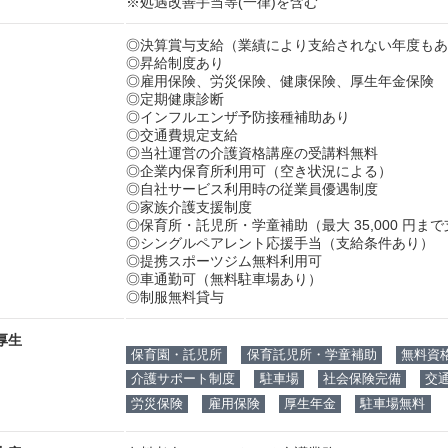
※処遇改善手当等(一律)を含む
◎決算賞与支給（業績により支給されない年度もあ
◎昇給制度あり
◎雇用保険、労災保険、健康保険、厚生年金保険
◎定期健康診断
◎インフルエンザ予防接種補助あり
◎交通費規定支給
◎当社運営の介護資格講座の受講料無料
◎企業内保育所利用可（空き状況による）
◎自社サービス利用時の従業員優遇制度
◎家族介護支援制度
◎保育所・託児所・学童補助（最大 35,000 円ま
◎シングルペアレント応援手当（支給条件あり）
◎提携スポーツジム無料利用可
◎車通勤可（無料駐車場あり）
◎制服無料貸与
厚生
保育園・託児所
保育託児所・学童補助
無料資
介護サポート制度
駐車場
社会保険完備
交
労災保険
雇用保険
厚生年金
駐車場無料