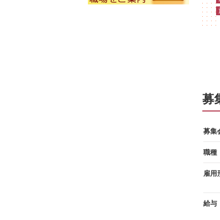
募
募集
職種
雇用
給与