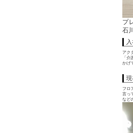
プ
石
入
アク
「介
かげ
現
フロ
言っ
など