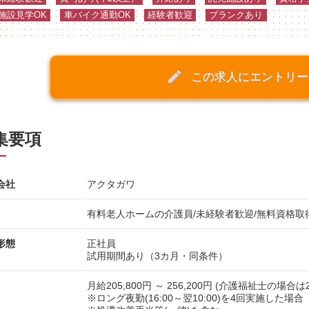
施設見学OK
車バイク通勤OK
経験者歓迎
ブランクあり
create
この求人にエントリー
集要項
会社
アクタガワ
有料老人ホームの介護員/未経験者歓迎/無料資格取
形態
正社員
試用期間あり（3カ月・同条件）
月給205,800円 ～ 256,200円
(介護福祉士の場合は21
※ロング夜勤(16:00～翌10:00)を4回実施した場合