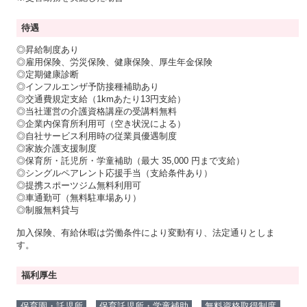
待遇
◎昇給制度あり
◎雇用保険、労災保険、健康保険、厚生年金保険
◎定期健康診断
◎インフルエンザ予防接種補助あり
◎交通費規定支給（1kmあたり13円支給）
◎当社運営の介護資格講座の受講料無料
◎企業内保育所利用可（空き状況による）
◎自社サービス利用時の従業員優遇制度
◎家族介護支援制度
◎保育所・託児所・学童補助（最大 35,000 円まで支給）
◎シングルペアレント応援手当（支給条件あり）
◎提携スポーツジム無料利用可
◎車通勤可（無料駐車場あり）
◎制服無料貸与
加入保険、有給休暇は労働条件により変動有り、法定通りとしま
す。
福利厚生
保育園・託児所
保育託児所・学童補助
無料資格取得制度