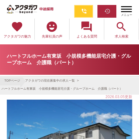
phone_in_talk
restore
メニュー
favorite
emoji_emotions
question_answer
search
アクタガワの魅力
先輩社員の声
よくある質問
求人検索
ハートフルホーム有東坂 小規模多機能居宅介護・グル
ープホーム 介護職（パート）
TOPページ
アクタガワの現在募集中の求人一覧
ハートフルホーム有東坂 小規模多機能居宅介護・グループホーム 介護職（パート）
2026.03.05更新