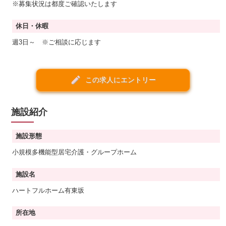
※募集状況は都度ご確認いたします
休日・休暇
週3日～ ※ご相談に応じます
create
この求人にエントリー
施設紹介
施設形態
小規模多機能型居宅介護・グループホーム
施設名
ハートフルホーム有東坂
所在地