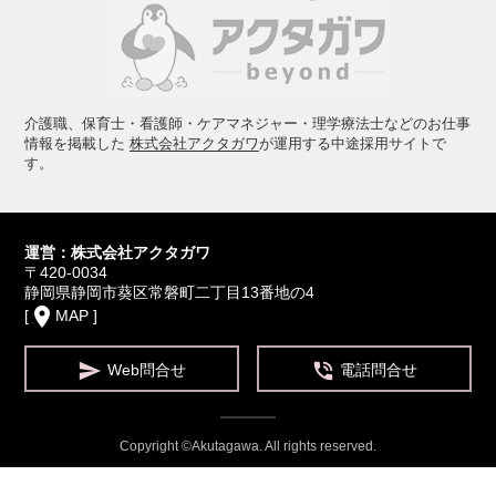
介護職、保育士・看護師・ケアマネジャー・理学療法士などのお仕事
情報を掲載した
株式会社アクタガワ
が運用する中途採用サイトで
す。
運営：株式会社アクタガワ
〒420-0034
静岡県静岡市葵区常磐町二丁目13番地の4
place
[
MAP
]


Web問合せ
電話問合せ
Copyright ©Akutagawa. All rights reserved.