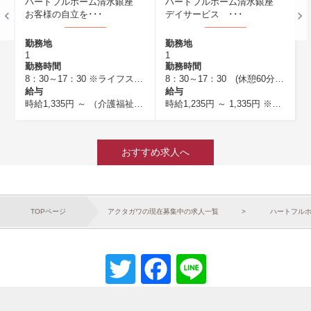
座
ハートフルホーム清水銀座
ハートフルホーム御門台 グ
デイサービス ･･･
ループホーム ･･･
勤務地
勤務地
1
1
勤務時間
勤務時間
 ※ライフスタイルに合わせて相談に応じます
8：30～17：30 (休憩60分) ※曜日相談可（平日のみ可）
8：30～17：30 ※応相談
給与
給与
る方は時給100円UP ※処遇改善手当等(一律)を含む
円UP ※処遇改善手当等(一律)を含む ※交代勤務を実施した場合
45円
※介護福祉士 ※日祝は時給50円UP ※処遇改善手当等(一律)を含む
時給1,235円 ～ 1,335円
※介護福祉士
時給1,400円 ～
時給1,215円 ～
※能力・経験により優遇
（介護職員
おすすめ求人へ
TOPページ
アクタガワの現在募集中の求人一覧
ハートフル
Twitter
Facebook
Line