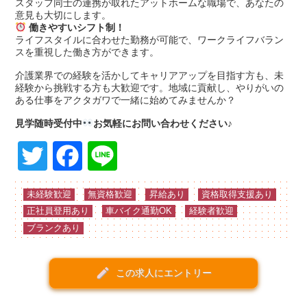
スタッフ同士の連携が取れたアットホームな職場で、あなたの
意見も大切にします。
働きやすいシフト制！
ライフスタイルに合わせた勤務が可能で、ワークライフバラン
スを重視した働き方ができます。
介護業界での経験を活かしてキャリアアップを目指す方も、未
経験から挑戦する方も大歓迎です。地域に貢献し、やりがいの
ある仕事をアクタガワで一緒に始めてみませんか？
見学随時受付中
お気軽にお問い合わせください♪
Twitter
Facebook
Line
未経験歓迎
無資格歓迎
昇給あり
資格取得支援あり
正社員登用あり
車バイク通勤OK
経験者歓迎
ブランクあり
create
この求人にエントリー