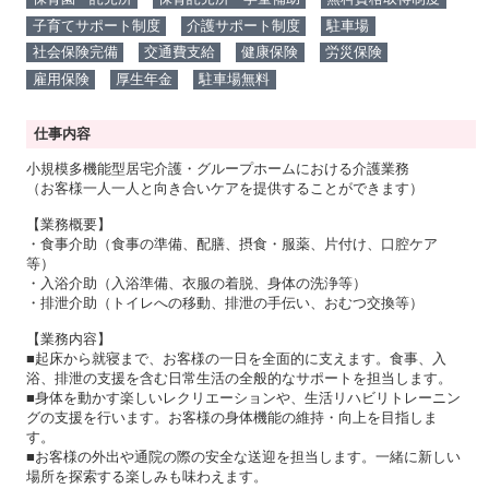
子育てサポート制度
介護サポート制度
駐車場
社会保険完備
交通費支給
健康保険
労災保険
雇用保険
厚生年金
駐車場無料
仕事内容
小規模多機能型居宅介護・グループホームにおける介護業務
（お客様一人一人と向き合いケアを提供することができます）
【業務概要】
・食事介助（食事の準備、配膳、摂食・服薬、片付け、口腔ケア
等）
・入浴介助（入浴準備、衣服の着脱、身体の洗浄等）
・排泄介助（トイレへの移動、排泄の手伝い、おむつ交換等）
【業務内容】
■起床から就寝まで、お客様の一日を全面的に支えます。食事、入
浴、排泄の支援を含む日常生活の全般的なサポートを担当します。
■身体を動かす楽しいレクリエーションや、生活リハビリトレーニン
グの支援を行います。お客様の身体機能の維持・向上を目指しま
す。
■お客様の外出や通院の際の安全な送迎を担当します。一緒に新しい
場所を探索する楽しみも味わえます。