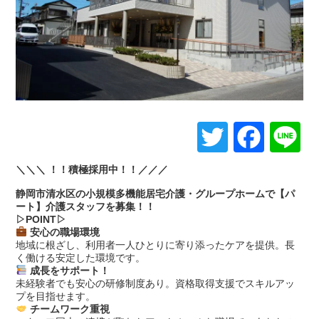
Twitter
Face
L
＼＼＼ ！！積極採用中！！／／／
静岡市清水区の小規模多機能居宅介護・グループホームで【パ
ート】介護スタッフを募集！！
▷POINT▷
安心の職場環境
地域に根ざし、利用者一人ひとりに寄り添ったケアを提供。長
く働ける安定した環境です。
成長をサポート！
未経験者でも安心の研修制度あり。資格取得支援でスキルアッ
プを目指せます。
チームワーク重視