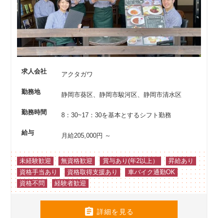
求人会社
アクタガワ
勤務地
静岡市葵区、静岡市駿河区、静岡市清水区
勤務時間
8：30~17：30を基本とするシフト勤務
給与
月給205,000円 ～
未経験歓迎
無資格歓迎
賞与あり(年2以上）
昇給あり
資格手当あり
資格取得支援あり
車バイク通勤OK
資格不問
経験者歓迎

詳細を見る