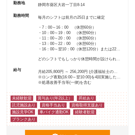
勤務地
静岡市葵区大岩一丁目8-14
勤務時間
毎月のシフトは前月の25日までに確定
・7：00～16：00 （休憩60分）
・10：00～19：00 （休憩60分）
・11：00～20：00 （休憩60分）
・13：00～22：00 （休憩60分）
・16：00～翌10：00（休憩120分）または22：00～翌7：00（休憩60分）
どのシフトでもしっかり休憩時間が設けられているので、リフレッシュもバッチリ！
給与
月給205,800円 ～ 256,200円
(介護福祉士の場合は214,800円以上)
※ロング夜勤(16:00～翌10:00)を4回実施した場合
※処遇改善手当等(一律)を含む
未経験歓迎
賞与あり(年2以上）
昇給あり
託児施設あり
資格手当あり
資格取得支援あり
施設見学OK
車バイク通勤OK
経験者歓迎
ブランクあり