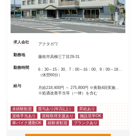
求人会社
アクタガワ
勤務地
藤枝市高柳三丁目29-31
勤務時間
6：30～15：30、7：00～16：00、9：00～18：00、10：00～19：00、13：00～22：00 、22：00～翌7：00
（休憩60分）
給与
月給218,400円 ～ 275,800円
※夜勤4回実施した場合
※処遇改善手当等（一律）を含む
未経験歓迎
賞与あり(年2以上）
昇給あり
資格手当あり
資格取得支援あり
施設見学OK
車バイク通勤OK
経験者歓迎
ブランクあり