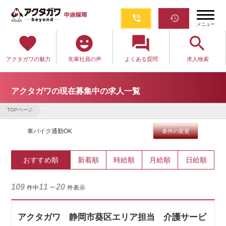
phone_in_talk
restore
メニュー
favorite
emoji_emotions
question_answer
search
アクタガワの魅力
先輩社員の声
よくある質問
求人検索
アクタガワの現在募集中の求人一覧
TOPページ
車バイク通勤OK
条件の変更
おすすめ順
新着順
時給順
月給順
日給順
109
11～20
件中
件表示
アクタガワ 静岡市葵区エリア担当 介護サービ