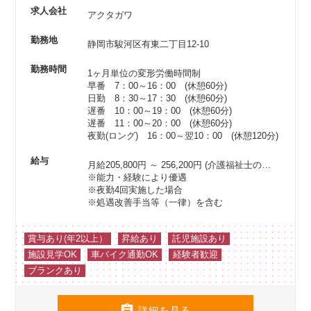
求人会社
アクタガワ
勤務地
静岡市駿河区有東二丁目12-10
勤務時間
1ヶ月単位の変形労働時間制
早番 7：00～16：00 (休憩60分)
日勤 8：30～17：30 (休憩60分)
遅番 10：00～19：00 (休憩60分)
遅番 11：00～20：00 (休憩60分)
夜勤(ロング) 16：00～翌10：00 (休憩120分)
給与
月給205,800円 ～ 256,200円
(介護福祉士の場合は月給214,800円以上）
※能力・経験により優遇
※夜勤4回実施した場合
※処遇改善手当等（一律）を含む
賞与あり(年2以上）
昇給あり
託児施設あり
施設見学OK
車バイク通勤OK
経験者歓迎
ブランクあり

詳細を見る