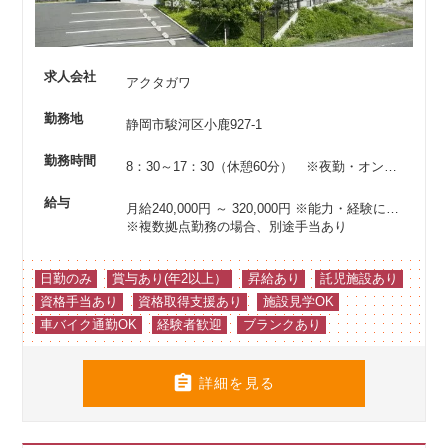
求人会社
アクタガワ
勤務地
静岡市駿河区小鹿927-1
勤務時間
8：30～17：30（休憩60分） ※夜勤・オンコールなし
給与
月給240,000円 ～ 320,000円
※能力・経験により優遇
※複数拠点勤務の場合、別途手当あり
日勤のみ
賞与あり(年2以上）
昇給あり
託児施設あり
資格手当あり
資格取得支援あり
施設見学OK
車バイク通勤OK
経験者歓迎
ブランクあり

詳細を見る