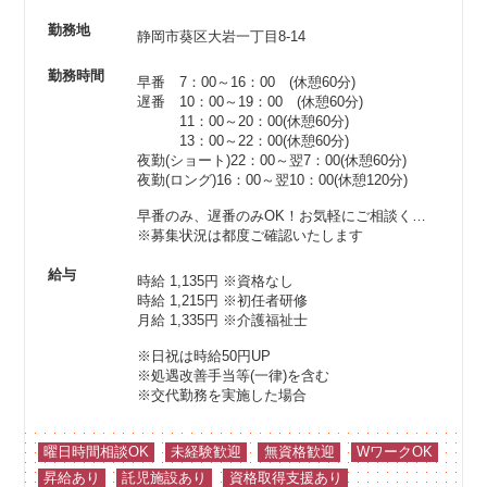
勤務地
静岡市葵区大岩一丁目8-14
勤務時間
早番 7：00～16：00 (休憩60分)
遅番 10：00～19：00 (休憩60分)
11：00～20：00(休憩60分)
13：00～22：00(休憩60分)
夜勤(ショート)22：00～翌7：00(休憩60分)
夜勤(ロング)16：00～翌10：00(休憩120分)
早番のみ、遅番のみOK！お気軽にご相談ください♪
※募集状況は都度ご確認いたします
給与
時給 1,135円
※資格なし
時給 1,215円
※初任者研修
月給 1,335円
※介護福祉士
※日祝は時給50円UP
※処遇改善手当等(一律)を含む
※交代勤務を実施した場合
曜日時間相談OK
未経験歓迎
無資格歓迎
WワークOK
昇給あり
託児施設あり
資格取得支援あり