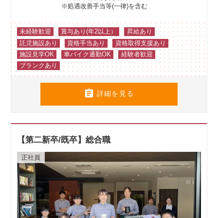
※処遇改善手当等(一律)を含む
未経験歓迎
賞与あり(年2以上）
昇給あり
託児施設あり
資格手当あり
資格取得支援あり
施設見学OK
車バイク通勤OK
経験者歓迎
ブランクあり

詳細を見る
【第二新卒/既卒】総合職
正社員