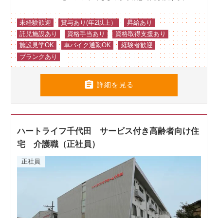
未経験歓迎
賞与あり(年2以上）
昇給あり
託児施設あり
資格手当あり
資格取得支援あり
施設見学OK
車バイク通勤OK
経験者歓迎
ブランクあり

詳細を見る
ハートライフ千代田 サービス付き高齢者向け住
宅 介護職（正社員）
正社員