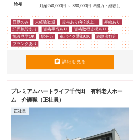
給与
月給240,000円 ～ 360,000円
※能力・経験により優遇
日勤のみ
未経験歓迎
賞与あり(年2以上）
昇給あり
託児施設あり
資格手当あり
資格取得支援あり
施設見学OK
駅チカ
車バイク通勤OK
経験者歓迎
ブランクあり

詳細を見る
プレミアムハートライフ千代田 有料老人ホー
ム 介護職（正社員）
正社員