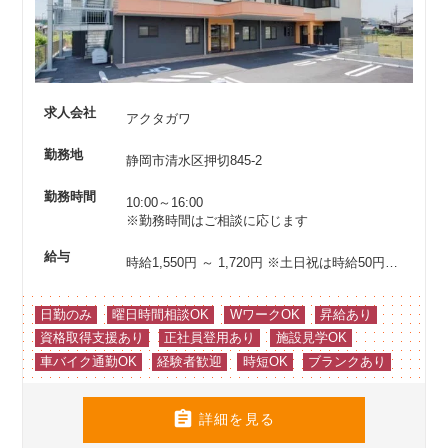
求人会社
アクタガワ
勤務地
静岡市清水区押切845-2
勤務時間
10:00～16:00
※勤務時間はご相談に応じます
給与
時給1,550円 ～ 1,720円
※土日祝は時給50円アップ
日勤のみ
曜日時間相談OK
WワークOK
昇給あり
資格取得支援あり
正社員登用あり
施設見学OK
車バイク通勤OK
経験者歓迎
時短OK
ブランクあり

詳細を見る