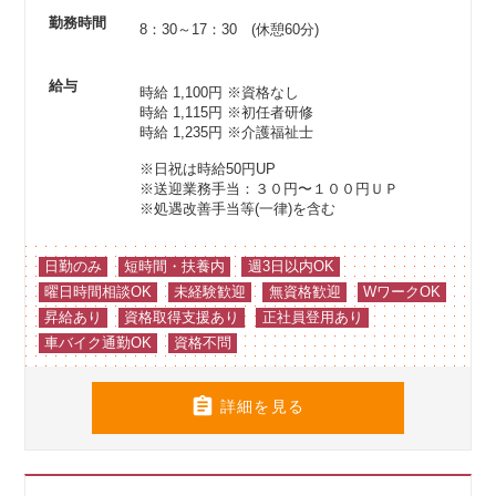
勤務時間
8：30～17：30 (休憩60分)
給与
時給 1,100円
※資格なし
時給 1,115円
※初任者研修
時給 1,235円
※介護福祉士
※日祝は時給50円UP
※送迎業務手当：３０円〜１００円ＵＰ
※処遇改善手当等(一律)を含む
日勤のみ
短時間・扶養内
週3日以内OK
曜日時間相談OK
未経験歓迎
無資格歓迎
WワークOK
昇給あり
資格取得支援あり
正社員登用あり
車バイク通勤OK
資格不問

詳細を見る