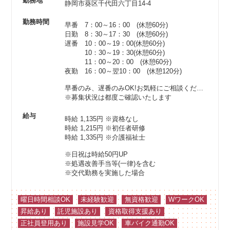
勤務地
静岡市葵区千代田六丁目14-4
勤務時間
早番 7：00～16：00 (休憩60分)
日勤 8：30～17：30 (休憩60分)
遅番 10：00～19：00(休憩60分)
10：30～19：30(休憩60分)
11：00～20：00 (休憩60分)
夜勤 16：00～翌10：00 (休憩120分)
早番のみ、遅番のみOK!お気軽にご相談ください♪
※募集状況は都度ご確認いたします
給与
時給 1,135円
※資格なし
時給 1,215円
※初任者研修
時給 1,335円
※介護福祉士
※日祝は時給50円UP
※処遇改善手当等(一律)を含む
※交代勤務を実施した場合
曜日時間相談OK
未経験歓迎
無資格歓迎
WワークOK
昇給あり
託児施設あり
資格取得支援あり
正社員登用あり
施設見学OK
車バイク通勤OK