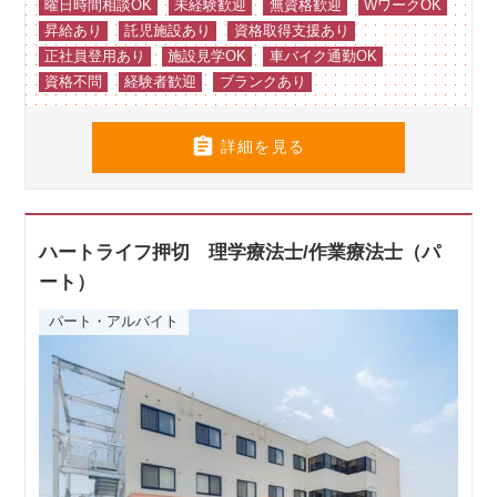
曜日時間相談OK
未経験歓迎
無資格歓迎
WワークOK
昇給あり
託児施設あり
資格取得支援あり
正社員登用あり
施設見学OK
車バイク通勤OK
資格不問
経験者歓迎
ブランクあり

詳細を見る
ハートライフ押切 理学療法士/作業療法士（パ
ート）
パート・アルバイト