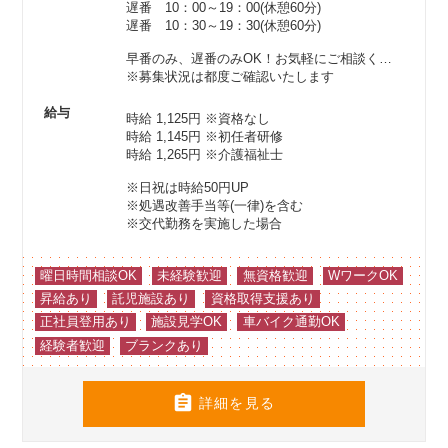
遅番 10：00～19：00(休憩60分)
遅番 10：30～19：30(休憩60分)
早番のみ、遅番のみOK！お気軽にご相談ください♪
※募集状況は都度ご確認いたします
給与
時給 1,125円
※資格なし
時給 1,145円
※初任者研修
時給 1,265円
※介護福祉士
※日祝は時給50円UP
※処遇改善手当等(一律)を含む
※交代勤務を実施した場合
曜日時間相談OK
未経験歓迎
無資格歓迎
WワークOK
昇給あり
託児施設あり
資格取得支援あり
正社員登用あり
施設見学OK
車バイク通勤OK
経験者歓迎
ブランクあり

詳細を見る