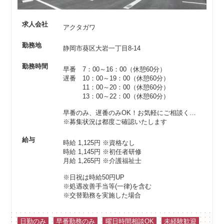
求人会社
アクタガワ
勤務地
静岡市葵区大岩一丁目8-14
勤務時間
早番 7：00～16：00（休憩60分）
遅番 10：00～19：00（休憩60分）
11：00～20：00（休憩60分）
13：00～22：00（休憩60分）
早番のみ、遅番のみOK！お気軽にご相談ください♪
※募集状況は都度ご確認いたします
給与
時給 1,125円
※資格なし
時給 1,145円
※初任者研修
月給 1,265円
※介護福祉士
※日祝は時給50円UP
※処遇改善手当等(一律)を含む
※交替勤務を実施した場合
日勤のみ
早番勤務のみ
曜日時間相談OK
未経験歓迎