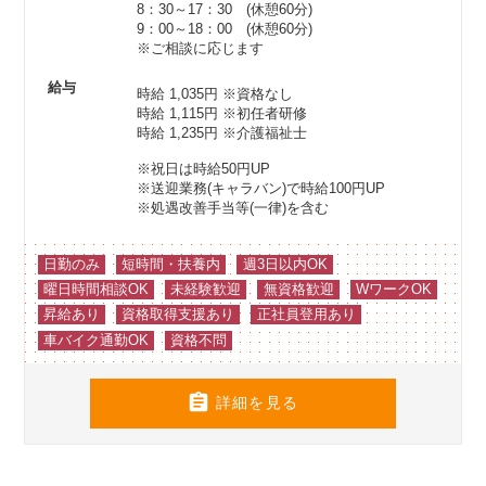
8：30～17：30 (休憩60分)
9：00～18：00 (休憩60分)
※ご相談に応じます
給与
時給 1,035円
※資格なし
時給 1,115円
※初任者研修
時給 1,235円
※介護福祉士
※祝日は時給50円UP
※送迎業務(キャラバン)で時給100円UP
※処遇改善手当等(一律)を含む
日勤のみ
短時間・扶養内
週3日以内OK
曜日時間相談OK
未経験歓迎
無資格歓迎
WワークOK
昇給あり
資格取得支援あり
正社員登用あり
車バイク通勤OK
資格不問

詳細を見る