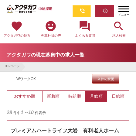
phone_in_talk
restore
メニュー
favorite
emoji_emotions
question_answer
search
アクタガワの魅力
先輩社員の声
よくある質問
求人検索
アクタガワの現在募集中の求人一覧
TOPページ
WワークOK
条件の変更
おすすめ順
新着順
時給順
月給順
日給順
28
1～10
件中
件表示
プレミアムハートライフ大岩 有料老人ホーム