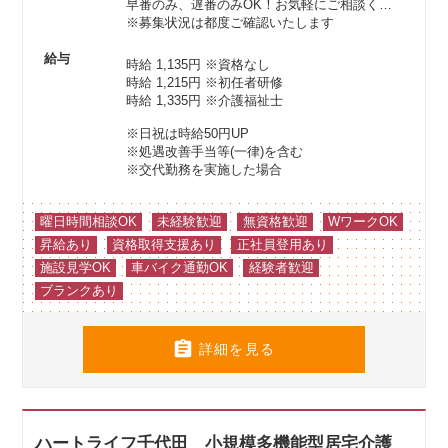
早番のみ、遅番のみOK！お気軽にご相談ください♪
※募集状況は都度ご確認いたします
給与
時給 1,135円
※資格なし
時給 1,215円
※初任者研修
時給 1,335円
※介護福祉士
※日祝は時給50円UP
※処遇改善手当等(一律)を含む
※交代勤務を実施した場合
曜日時間相談OK
未経験歓迎
無資格歓迎
WワークOK
昇給あり
資格取得支援あり
正社員登用あり
施設見学OK
車バイク通勤OK
経験者歓迎
ブランクあり

詳細を見る
ハートライフ千代田 小規模多機能型居宅介護