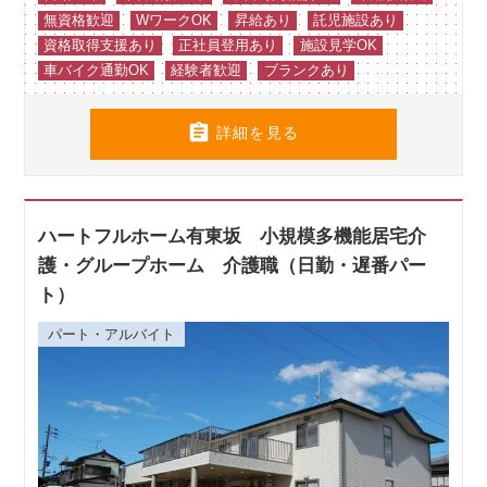
無資格歓迎
WワークOK
昇給あり
託児施設あり
資格取得支援あり
正社員登用あり
施設見学OK
車バイク通勤OK
経験者歓迎
ブランクあり

詳細を見る
ハートフルホーム有東坂 小規模多機能居宅介
護・グループホーム 介護職（日勤・遅番パー
ト）
パート・アルバイト