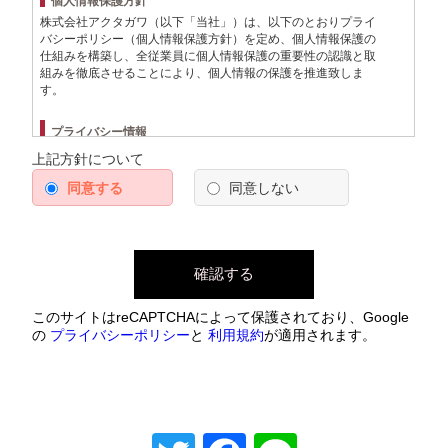
個人情報保護方針
株式会社アクタガワ（以下「当社」）は、以下のとおりプライ
バシーポリシー（個人情報保護方針）を定め、個人情報保護の
仕組みを構築し、全従業員に個人情報保護の重要性の認識と取
組みを徹底させることにより、個人情報の保護を推進致しま
す。
プライバシー情報
上記方針について
プライバシー情報のうち「個人情報」とは、個人情報保護
法にいう「個人情報」を指すものとし、生存する個人に関
同意する
同意しない
する情報であって、当該情報に含まれる氏名、生年月日、
住所、電話番号、連絡先その他の記述等により特定の個人
を識別できる情報を指します。
プライバシー情報のうち「履歴情報および特性情報」と
は、上記に定める「個人情報」以外のものをいい、ご利用
いただいたサービスやご購入いただいた商品、ご覧になっ
たページや広告の履歴、ユーザーが検索された検索キーワ
このサイトはreCAPTCHAによって保護されており、Google
ード、ご利用日時、ご利用の方法、ご利用環境、郵便番号
の
プライバシーポリシー
と
利用規約
が適用されます。
や性別、職業、年齢、ユーザーのIPアドレス、クッキー情
報、位置情報、端末の個体識別情報などを指します。
プライバシー情報の収集方法
当社は、ユーザーが利用登録をする際に氏名、生年月日、