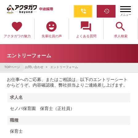
phone_in_talk
restore
メニュー
favorite
emoji_emotions
question_answer
search
アクタガワの魅力
先輩社員の声
よくある質問
求人検索
エントリーフォーム
TOPページ
お問い合わせ
エントリーフォーム
お仕事へのご応募、またはご相談は、以下のエントリーシート
からどうぞ。内容確認後、弊社担当よりご連絡差し上げます。
求人名
セノバ保育園 保育士（正社員）
職種
保育士