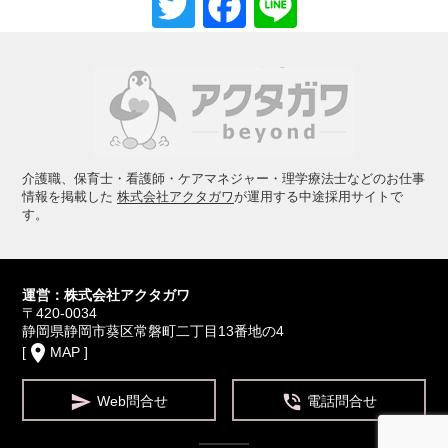
Twitter
Facebook
Line
住所、電話番号、メールアドレスなどの個人情報をお尋ね
することがあります。また、ユーザーと提携先などとの間
でなされたユーザーの個人情報に関する情報を当社の提携
先（情報提供元、広告配信先などを含みます。以下、｢提
携先｣といいます。）などから収集することがあります。
当社は、ユーザーについて、利用したサービスやソフトウ
エア、購入した商品、閲覧したページや広告の履歴、検索
した検索キーワード、利用日時、利用方法、利用環境（携
帯端末を通じてご利用の場合の当該端末の通信状態、利用
に際しての各種設定情報なども含みます）、IPアドレス、
クッキー情報、位置情報、端末の個体識別情報などの履歴
介護職、保育士・看護師・ケアマネジャー・理学療法士などのお仕事
情報および特性情報を、ユーザーが当社や提携先のサービ
情報を掲載した
株式会社アクタガワ
が運用する中途採用サイトで
スを利用しまたはページを閲覧する際に収集します。
す。
当社は、サイトの利用状況を把握するためにGoogle
Analyticsを利用しています。
Google Analyticsは、クッキーを利用して利用者の情報を
収集します。Google Analyticsの利用規約及びプライバシ
運営：株式会社アクタガワ
ーポリシーに関する説明については、Google Analyticsの
〒420-0034
サイトをご覧ください。なお、Google Analyticsのサービ
静岡県静岡市葵区常磐町二丁目13番地の4
ス利用による損害については、当社は責任を負わないもの
place
[
MAP
]
とします。
個人を特定しない形での統計情報や、お使いのコンピュー
タのハードウェアやソフトウェアについての情報をお預か


Web問合せ
電話問合せ
りすることもあります。この情報には、IPアドレス、ドメ
イン名、アクセス時間、ブラウザの種類、そしてお客さま
がどのWebサイトのリンクから当サイトにアクセスした