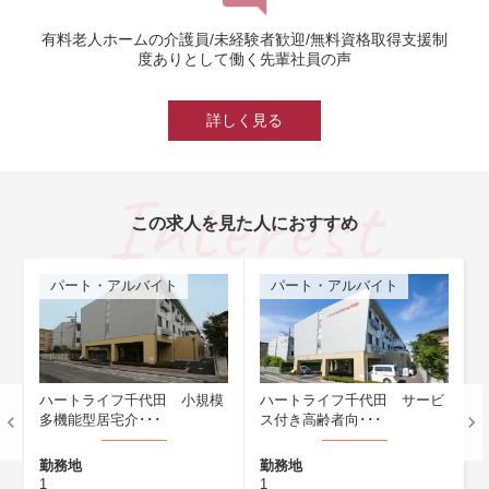
有料老人ホームの介護員/未経験者歓迎/無料資格取得支援制
度ありとして働く先輩社員の声
詳しく見る
この求人を見た人におすすめ
パート・アルバイト
パート・アルバイト
代
ハートライフ千代田 小規模
ハートライフ千代田 サービ
多機能型居宅介･･･
ス付き高齢者向･･･
勤務地
勤務地
1
1
1