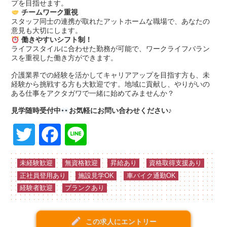
プを目指せます。
チームワーク重視
スタッフ同士の連携が取れたアットホームな職場で、あなたの
意見も大切にします。
働きやすいシフト制！
ライフスタイルに合わせた勤務が可能で、ワークライフバラン
スを重視した働き方ができます。
介護業界での経験を活かしてキャリアアップを目指す方も、未
経験から挑戦する方も大歓迎です。地域に貢献し、やりがいの
ある仕事をアクタガワで一緒に始めてみませんか？
見学随時受付中
お気軽にお問い合わせください♪
Twitter
Facebook
Line
未経験歓迎
無資格歓迎
昇給あり
資格取得支援あり
正社員登用あり
施設見学OK
車バイク通勤OK
経験者歓迎
ブランクあり
create
この求人にエントリー