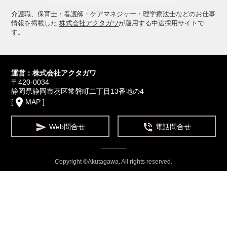
介護職、保育士・看護師・ケアマネジャー・理学療法士などのお仕事
情報を掲載した
株式会社アクタガワ
が運用する中途採用サイトで
す。
運営：株式会社アクタガワ
〒420-0034
静岡県静岡市葵区常磐町二丁目13番地の4
place
[
MAP
]


Web問合せ
電話問合せ
Copyright ©Akutagawa. All rights reserved.