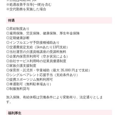
※処遇改善手当等(一律)を含む
※交代勤務を実施した場合
待遇
◎昇給制度あり
◎雇用保険、労災保険、健康保険、厚生年金保険
◎定期健康診断
◎インフルエンザ予防接種補助あり
◎交通費規定支給（1kmあたり13円支給）
◎当社運営の介護資格講座の受講料無料
◎企業内保育所利用可（空き状況による）
◎自社サービス利用時の従業員優遇制度
◎家族介護支援制度
◎保育所・託児所・学童補助（最大 35,000 円まで支給）
◎シングルペアレント応援手当（支給条件あり）
◎提携スポーツジム無料利用可
◎車通勤可（無料駐車場あり）
◎制服無料貸与
加入保険、有給休暇は労働条件により変動有り、法定通りとしま
す。
福利厚生