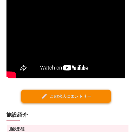
create
この求人にエントリー
施設紹介
施設形態