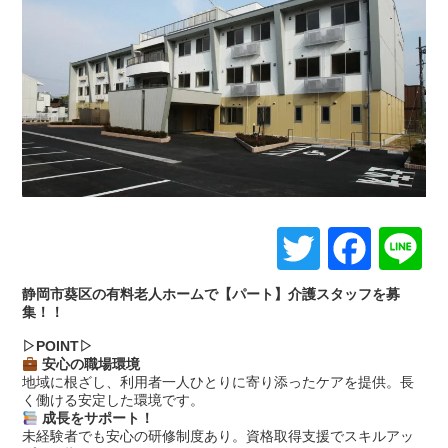
Twitter
Face
L
静岡市葵区の有料老人ホームで【パート】介護スタッフを募
集！！
▷POINT▷
安心の職場環境
地域に根ざし、利用者一人ひとりに寄り添ったケアを提供。長
く働ける安定した環境です。
成長をサポート！
未経験者でも安心の研修制度あり。資格取得支援でスキルアッ