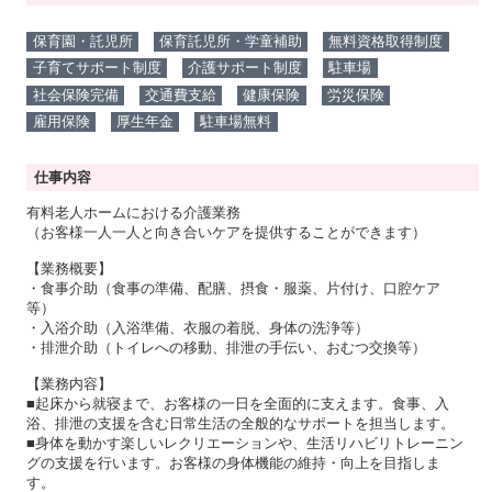
保育園・託児所
保育託児所・学童補助
無料資格取得制度
子育てサポート制度
介護サポート制度
駐車場
社会保険完備
交通費支給
健康保険
労災保険
雇用保険
厚生年金
駐車場無料
仕事内容
有料老人ホームにおける介護業務
（お客様一人一人と向き合いケアを提供することができます）
【業務概要】
・食事介助（食事の準備、配膳、摂食・服薬、片付け、口腔ケア
等）
・入浴介助（入浴準備、衣服の着脱、身体の洗浄等）
・排泄介助（トイレへの移動、排泄の手伝い、おむつ交換等）
【業務内容】
■起床から就寝まで、お客様の一日を全面的に支えます。食事、入
浴、排泄の支援を含む日常生活の全般的なサポートを担当します。
■身体を動かす楽しいレクリエーションや、生活リハビリトレーニン
グの支援を行います。お客様の身体機能の維持・向上を目指しま
す。