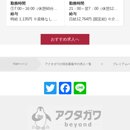
勤務時間
勤務時間
 (休憩120分)
①7:00～16:00（休憩60分） ②8:30～17:30（休憩60分） ③10:00～19:00（休憩60分） ④10:30～19:30（休憩60分） ⑤11:00～16:00（休憩60分） ⑥16:00～翌10:00（休憩120分） ⑦17:00～20:00（休憩60分）
21：00～翌7：00（休憩120分）
給与
給与
円UP ※処遇改善手当等(一律)を含む ※交代勤務を実施した場合
1回
任者研修
日給27,775円 (固定給)
日給26,480円 (固定給)
時給 1,135円
日給13,110円 (固定給)
※資格なし
※介護福祉士 夜勤1回 ※日祝は時給換算して1
※初任者研修
※介護福祉士 ※夜勤1回あたり ※日祝は時
時給 1,215円
日給12,764円 (固定給)
日給27,775円 (固定給)
※初任者研修
時給 1,335円
※介護福祉士 夜勤1回 ※日祝は時給換算して1時間あたり50円UP ※処遇改善手当等（一律）を含む ※当社規定により変動あり
※介護福祉
※
おすすめ求人へ
TOPページ
アクタガワの現在募集中の求人一覧
プレミアム
Twitter
Facebook
Line