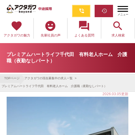
phone_in_talk
restore
メニュー
favorite
emoji_emotions
question_answer
search
アクタガワの魅力
先輩社員の声
よくある質問
求人検索
プレミアムハートライフ千代田 有料老人ホーム 介護
職（夜勤なしパート）
TOPページ
アクタガワの現在募集中の求人一覧
プレミアムハートライフ千代田 有料老人ホーム 介護職（夜勤なしパート）
2026.03.05更新