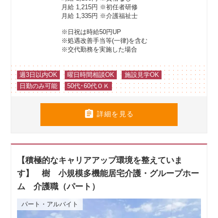
月給 1,215円
※初任者研修
月給 1,335円
※介護福祉士
※日祝は時給50円UP
※処遇改善手当等(一律)を含む
※交代勤務を実施した場合
週3日以内OK
曜日時間相談OK
施設見学OK
日勤のみ可能
50代･60代ＯＫ

詳細を見る
【積極的なキャリアアップ環境を整えていま
す】 樹 小規模多機能居宅介護・グループホー
ム 介護職（パート）
パート・アルバイト