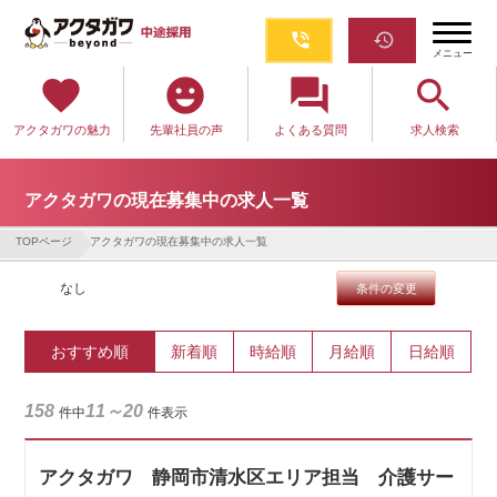
phone_in_talk
restore
メニュー
favorite
emoji_emotions
question_answer
search
アクタガワの魅力
先輩社員の声
よくある質問
求人検索
アクタガワの現在募集中の求人一覧
TOPページ
アクタガワの現在募集中の求人一覧
なし
条件の変更
おすすめ順
新着順
時給順
月給順
日給順
158
11～20
件中
件表示
アクタガワ 静岡市清水区エリア担当 介護サー