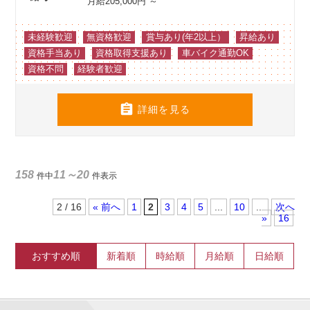
月給205,000円 ～
未経験歓迎
無資格歓迎
賞与あり(年2以上）
昇給あり
資格手当あり
資格取得支援あり
車バイク通勤OK
資格不問
経験者歓迎

詳細を見る
158
11～20
件中
件表示
2 / 16
«
1
2
3
4
5
...
10
...
»
16
おすすめ順
新着順
時給順
月給順
日給順