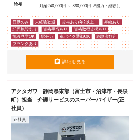
給与
月給240,000円 ～ 360,000円
※能力・経験により優遇
日勤のみ
未経験歓迎
賞与あり(年2以上）
昇給あり
託児施設あり
資格手当あり
資格取得支援あり
施設見学OK
駅チカ
車バイク通勤OK
経験者歓迎
ブランクあり

詳細を見る
アクタガワ 静岡県東部（富士市・沼津市・長泉
町）担当 介護サービスのスーパーバイザー(正
社員）
正社員