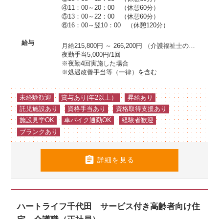
④11：00～20：00 （休憩60分）
⑤13：00～22：00 （休憩60分）
⑥16：00～翌10：00 （休憩120分）
給与
月給215,800円 ～ 266,200円
（介護福祉士の場合は月給214,800円以上）
夜勤手当5,000円/1回
※夜勤4回実施した場合
※処遇改善手当等（一律）を含む
未経験歓迎
賞与あり(年2以上）
昇給あり
託児施設あり
資格手当あり
資格取得支援あり
施設見学OK
車バイク通勤OK
経験者歓迎
ブランクあり

詳細を見る
ハートライフ千代田 サービス付き高齢者向け住