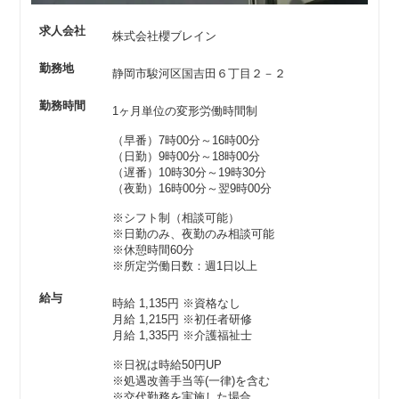
求人会社
株式会社櫻ブレイン
勤務地
静岡市駿河区国吉田６丁目２－２
勤務時間
1ヶ月単位の変形労働時間制
（早番）7時00分～16時00分
（日勤）9時00分～18時00分
（遅番）10時30分～19時30分
（夜勤）16時00分～翌9時00分
※シフト制（相談可能）
※日勤のみ、夜勤のみ相談可能
※休憩時間60分
※所定労働日数：週1日以上
給与
時給 1,135円
※資格なし
月給 1,215円
※初任者研修
月給 1,335円
※介護福祉士
※日祝は時給50円UP
※処遇改善手当等(一律)を含む
※交代勤務を実施した場合