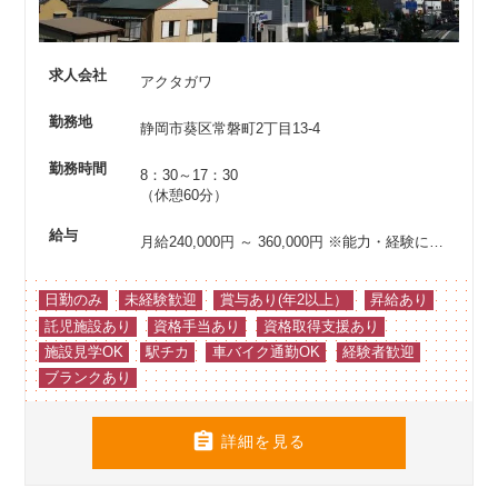
求人会社
アクタガワ
勤務地
静岡市葵区常磐町2丁目13-4
勤務時間
8：30～17：30
（休憩60分）
給与
月給240,000円 ～ 360,000円
※能力・経験により優遇
日勤のみ
未経験歓迎
賞与あり(年2以上）
昇給あり
託児施設あり
資格手当あり
資格取得支援あり
施設見学OK
駅チカ
車バイク通勤OK
経験者歓迎
ブランクあり

詳細を見る