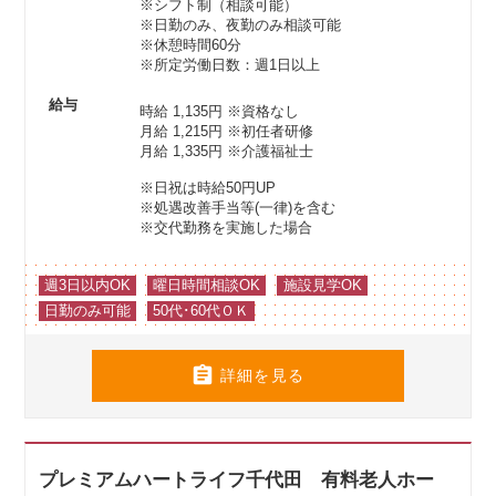
※シフト制（相談可能）
※日勤のみ、夜勤のみ相談可能
※休憩時間60分
※所定労働日数：週1日以上
給与
時給 1,135円
※資格なし
月給 1,215円
※初任者研修
月給 1,335円
※介護福祉士
※日祝は時給50円UP
※処遇改善手当等(一律)を含む
※交代勤務を実施した場合
週3日以内OK
曜日時間相談OK
施設見学OK
日勤のみ可能
50代･60代ＯＫ

詳細を見る
プレミアムハートライフ千代田 有料老人ホー