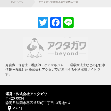
TOPページ
アクタガワの現在募集中の求人一覧
Twitter
Facebook
Line
介護職、保育士・看護師・ケアマネジャー・理学療法士などのお仕事
情報を掲載した
株式会社アクタガワ
が運用する中途採用サイトで
す。
運営：株式会社アクタガワ
〒420-0034
静岡県静岡市葵区常磐町二丁目13番地の4
place
[
MAP
]