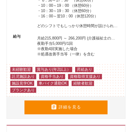
・ 8：30～17：30 （休憩60分）
・10：00～19：00 （休憩60分）
・10：30～19：30 （休憩60分）
・16：00～翌10：00（休憩120分）
どのシフトでもしっかり休憩時間が設けられているので、リフレッシュもバッチリ！
給与
月給215,800円 ～ 266,200円
(介護福祉士の場合は214,800円以上)
夜勤手当5,000円/1回
※夜勤4回実施した場合
※処遇改善手当等（一律）を含む
未経験歓迎
賞与あり(年2以上）
昇給あり
託児施設あり
資格手当あり
資格取得支援あり
施設見学OK
車バイク通勤OK
経験者歓迎
ブランクあり

詳細を見る