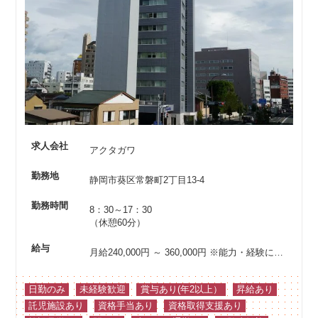
求人会社
アクタガワ
勤務地
静岡市葵区常磐町2丁目13-4
勤務時間
8：30～17：30
（休憩60分）
給与
月給240,000円 ～ 360,000円
※能力・経験により優遇
日勤のみ
未経験歓迎
賞与あり(年2以上）
昇給あり
託児施設あり
資格手当あり
資格取得支援あり