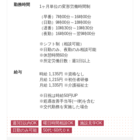
勤務時間
1ヶ月単位の変形労働時間制
（早番）7時00分～16時00分
（日勤）9時00分～18時00分
（遅番）10時30分～19時30分
（夜勤）16時00分～翌9時00分
※シフト制（相談可能）
※日勤のみ、夜勤のみ相談可能
※休憩時間60分
※所定労働日数：週1日以上
給与
時給 1,135円
※資格なし
月給 1,215円
※初任者研修
月給 1,335円
※介護福祉士
※日祝は時給50円UP
※処遇改善手当等(一律)を含む
※交代勤務を実施した場合
週3日以内OK
曜日時間相談OK
施設見学OK
日勤のみ可能
50代･60代ＯＫ