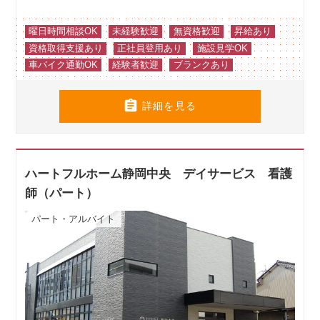
曜日時間相談OK
未経験歓迎
無資格歓迎
昇給あり
資格取得支援あり
正社員登用あり
施設見学OK
車バイク通勤OK
経験者歓迎
ブランクあり

詳細を見る
ハートフルホーム静岡中央 デイサービス 看護
師（パート）
パート・アルバイト