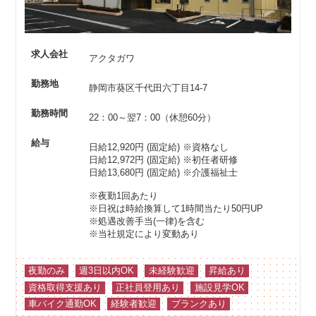
求人会社
アクタガワ
勤務地
静岡市葵区千代田六丁目14-7
勤務時間
22：00～翌7：00（休憩60分）
給与
日給12,920円 (固定給)
※資格なし
日給12,972円 (固定給)
※初任者研修
日給13,680円 (固定給)
※介護福祉士
※夜勤1回あたり
※日祝は時給換算して1時間当たり50円UP
※処遇改善手当(一律)を含む
※当社規定により変動あり
夜勤のみ
週3日以内OK
未経験歓迎
昇給あり
資格取得支援あり
正社員登用あり
施設見学OK
車バイク通勤OK
経験者歓迎
ブランクあり