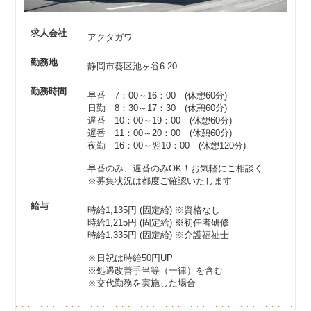
求人会社
アクタガワ
勤務地
静岡市葵区池ヶ谷6-20
勤務時間
早番 7：00～16：00 (休憩60分)
日勤 8：30～17：30 (休憩60分)
遅番 10：00～19：00 (休憩60分)
遅番 11：00～20：00 (休憩60分)
夜勤 16：00～翌10：00 (休憩120分)
早番のみ、遅番のみOK！お気軽にご相談ください♪
※募集状況は都度ご確認いたします
給与
時給1,135円 (固定給)
※資格なし
時給1,215円 (固定給)
※初任者研修
時給1,335円 (固定給)
※介護福祉士
※日祝は時給50円UP
※処遇改善手当等（一律）を含む
※交代勤務を実施した場合