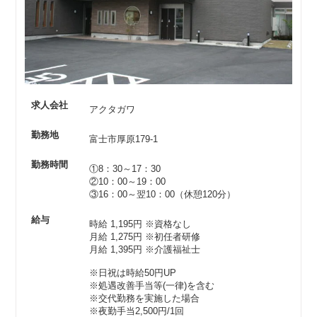
求人会社
アクタガワ
勤務地
富士市厚原179-1
勤務時間
①8：30～17：30
②10：00～19：00
③16：00～翌10：00（休憩120分）
給与
時給 1,195円
※資格なし
月給 1,275円
※初任者研修
月給 1,395円
※介護福祉士
※日祝は時給50円UP
※処遇改善手当等(一律)を含む
※交代勤務を実施した場合
※夜勤手当2,500円/1回