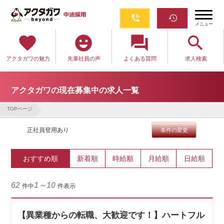
phone_in_talk
restore
メニュー
favorite
emoji_emotions
question_answer
search
アクタガワの魅力
先輩社員の声
よくある質問
求人検索
アクタガワの現在募集中の求人一覧
TOPページ
正社員登用あり
条件の変更
おすすめ順
新着順
時給順
月給順
日給順
62
1～10
件中
件表示
【異業種からの転職、大歓迎です！】ハートフル