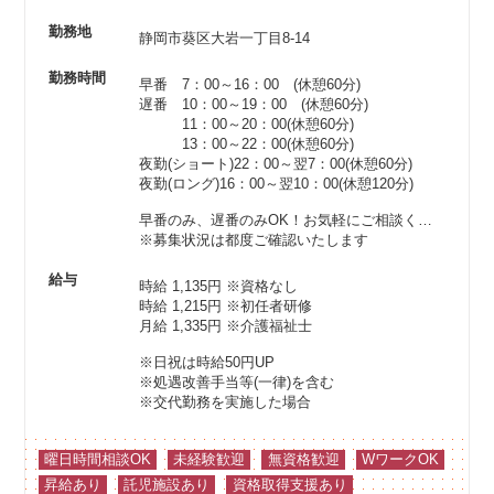
勤務地
静岡市葵区大岩一丁目8-14
勤務時間
早番 7：00～16：00 (休憩60分)
遅番 10：00～19：00 (休憩60分)
11：00～20：00(休憩60分)
13：00～22：00(休憩60分)
夜勤(ショート)22：00～翌7：00(休憩60分)
夜勤(ロング)16：00～翌10：00(休憩120分)
早番のみ、遅番のみOK！お気軽にご相談ください♪
※募集状況は都度ご確認いたします
給与
時給 1,135円
※資格なし
時給 1,215円
※初任者研修
月給 1,335円
※介護福祉士
※日祝は時給50円UP
※処遇改善手当等(一律)を含む
※交代勤務を実施した場合
曜日時間相談OK
未経験歓迎
無資格歓迎
WワークOK
昇給あり
託児施設あり
資格取得支援あり