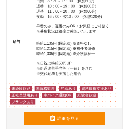
日勤 8：30～17：30 (休憩60分)
遅番 10：00～19：00 (休憩60分)
遅番 11：00～20：00 (休憩60分)
夜勤 16：00～翌10：00 (休憩120分)
早番のみ、遅番のみOK！お気軽にご相談ください♪
※募集状況は都度ご確認いたします
給与
時給1,135円 (固定給)
※資格なし
時給1,215円 (固定給)
※初任者研修
時給1,335円 (固定給)
※介護福祉士
※日祝は時給50円UP
※処遇改善手当等（一律）を含む
※交代勤務を実施した場合
未経験歓迎
無資格歓迎
昇給あり
資格取得支援あり
正社員登用あり
車バイク通勤OK
経験者歓迎
ブランクあり

詳細を見る