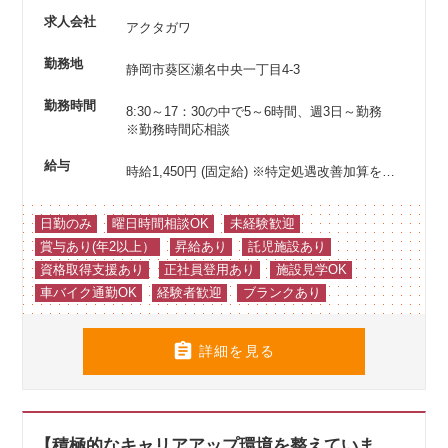
求人会社
アクタガワ
勤務地
静岡市葵区瀬名中央一丁目4-3
勤務時間
8:30～17：30の中で5～6時間、週3日～勤務
※勤務時間応相談
給与
時給1,450円 (固定給)
※特定処遇改善加算を含む
日勤のみ
曜日時間相談OK
未経験歓迎
賞与あり(年2以上）
昇給あり
託児施設あり
資格取得支援あり
正社員登用あり
施設見学OK
車バイク通勤OK
経験者歓迎
ブランクあり

詳細を見る
【積極的なキャリアアップ環境を整えていま