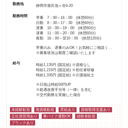
勤務地
静岡市葵区池ヶ谷6-20
勤務時間
早番 7：00～16：00 (休憩60分)
日勤 8：30～17：30 (休憩60分)
遅番 10：00～19：00 (休憩60分)
遅番 11：00～20：00 (休憩60分)
夜勤 16：00～翌10：00 (休憩120分)
早番のみ、遅番のみOK！お気軽にご相談ください♪
※募集状況は都度ご確認いたします
給与
時給1,135円 (固定給)
※資格なし
時給1,215円 (固定給)
※初任者研修
時給1,335円 (固定給)
※介護福祉士
※日祝は時給50円UP
※処遇改善手当等（一律）を含む
※交代勤務を実施した場合
未経験歓迎
無資格歓迎
昇給あり
資格取得支援あり
正社員登用あり
車バイク通勤OK
経験者歓迎
ブランクあり