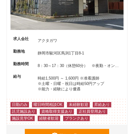
求人会社
アクタガワ
勤務地
静岡市駿河区馬渕1丁目8-1
勤務時間
8：30～17：30（休憩60分） ※夜勤・オンコールなし
給与
時給1,500円 ～ 1,600円
※准看護師
※土曜・日曜・祝日は時給50円アップ
※能力・経験により優遇
日勤のみ
曜日時間相談OK
未経験歓迎
昇給あり
託児施設あり
資格取得支援あり
正社員登用あり
施設見学OK
経験者歓迎
ブランクあり