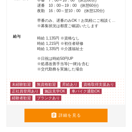
早番 7：00～16：00 (休憩60分)
遅番 10：00～19：00 (休憩60分)
夜勤 16：00～翌10：00 (休憩120分)
早番のみ、遅番のみOK！お気軽にご相談ください♪
※募集状況は都度ご確認いたします
給与
時給 1,135円
※資格なし
時給 1,215円
※初任者研修
時給 1,335円
※介護福祉士
※日祝は時給50円UP
※処遇改善手当等(一律)を含む
※交代勤務を実施した場合
未経験歓迎
無資格歓迎
昇給あり
資格取得支援あり
正社員登用あり
施設見学OK
車バイク通勤OK
経験者歓迎
ブランクあり

詳細を見る