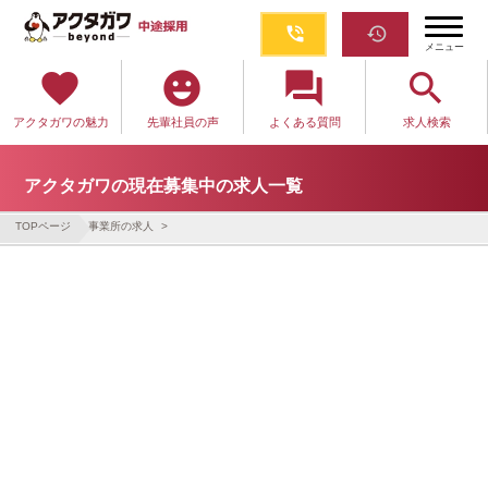
phone_in_talk
restore
メニュー
favorite
emoji_emotions
question_answer
search
アクタガワの魅力
先輩社員の声
よくある質問
求人検索
アクタガワの現在募集中の求人一覧
TOPページ
事業所の求人