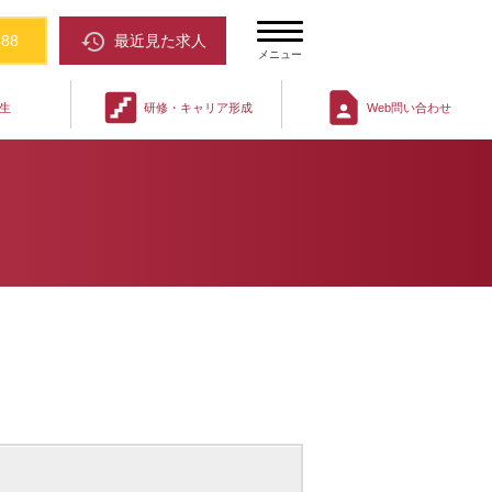
restore
388
最近見た求人
メニュー
stairs
contact_page
生
研修・キャリア形成
Web問い合わせ