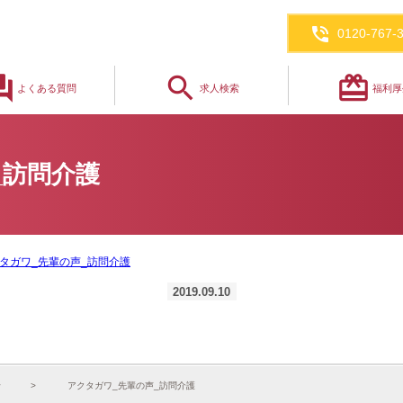
phone_in_talk
0120-767-
_answer
search
redeem
よくある質問
求人検索
福利厚
_訪問介護
タガワ_先輩の声_訪問介護
2019.09.10
せ
アクタガワ_先輩の声_訪問介護