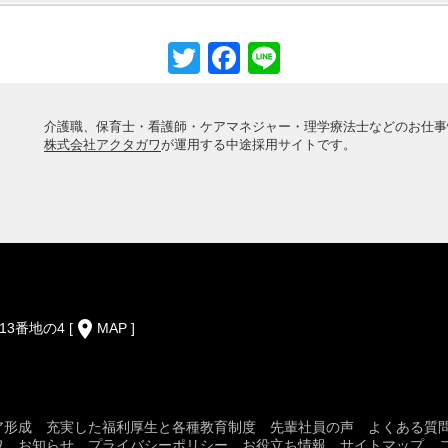
Twitter
Facebook
Line
介護職、保育士・看護師・ケアマネジャー・理学療法士などのお仕事
株式会社アクタガワ
が運用する中途採用サイトです。
place
13番地の4
[
MAP
]
ア形成
充実した福利厚生と各種教育制度
先輩社員の声
よくある質
ワ
お知らせ
プライバシーポリシー
お役立ち情報
サイトマップ