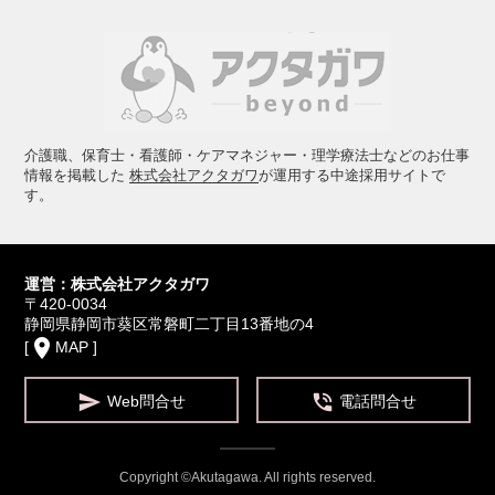
介護職、保育士・看護師・ケアマネジャー・理学療法士などのお仕事
情報を掲載した
株式会社アクタガワ
が運用する中途採用サイトで
す。
運営：株式会社アクタガワ
〒420-0034
静岡県静岡市葵区常磐町二丁目13番地の4
place
[
MAP
]


Web問合せ
電話問合せ
Copyright ©Akutagawa. All rights reserved.