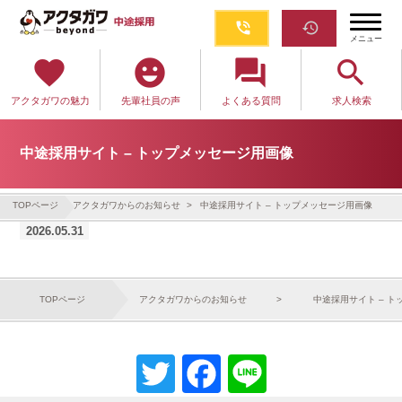
phone_in_talk
restore
メニュー
favorite
emoji_emotions
question_answer
search
アクタガワの魅力
先輩社員の声
よくある質問
求人検索
中途採用サイト – トップメッセージ用画像
TOPページ
アクタガワからのお知らせ
中途採用サイト – トップメッセージ用画像
2026.05.31
TOPページ
アクタガワからのお知らせ
中途採用サイト – 
Twitter
Facebook
Line