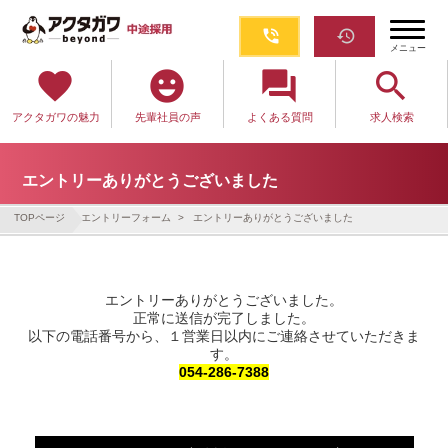
phone_in_talk
restore
メニュー
favorite
emoji_emotions
question_answer
search
アクタガワの魅力
先輩社員の声
よくある質問
求人検索
エントリーありがとうございました
TOPページ
エントリーフォーム
エントリーありがとうございました
エントリーありがとうございました。
正常に送信が完了しました。
以下の電話番号から、１営業日以内にご連絡させていただきま
す。
054-286-7388