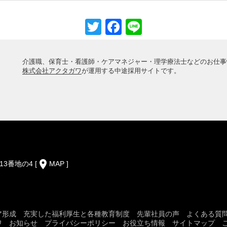
Twitter
Facebook
Line
介護職、保育士・看護師・ケアマネジャー・理学療法士などのお仕事
株式会社アクタガワ
が運用する中途採用サイトです。
place
13番地の4
[
MAP
]
ア形成
充実した福利厚生と各種教育制度
先輩社員の声
よくある質
ワ
お知らせ
プライバシーポリシー
お役立ち情報
サイトマップ