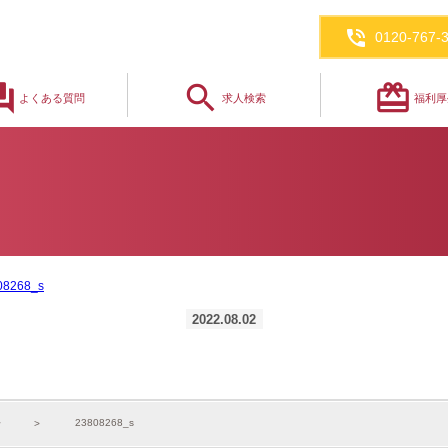
phone_in_talk
0120-767-
_answer
search
redeem
よくある質問
求人検索
福利厚
08268_s
2022.08.02
23808268_s
せ