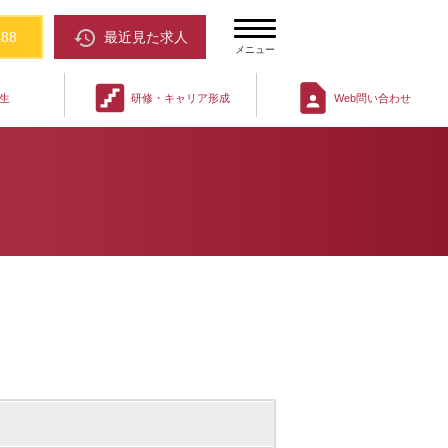
restore
388
最近見た求人
メニュー
stairs
contact_page
生
研修・キャリア形成
Web問い合わせ