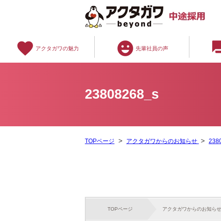
favorite
emoji_emotions
question
アクタガワの魅力
先輩社員の声
23808268_s
TOPページ
アクタガワからのお知らせ
238
TOPページ
アクタガワからのお知ら