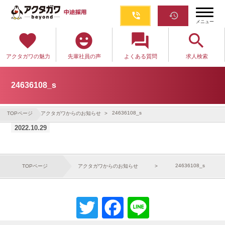
phone_in_talk
restore
メニュー
favorite
emoji_emotions
question_answer
search
アクタガワの魅力
先輩社員の声
よくある質問
求人検索
24636108_s
24636108_s
TOPページ
アクタガワからのお知らせ
2022.10.29
24636108_s
TOPページ
アクタガワからのお知らせ
Twitter
Facebook
Line