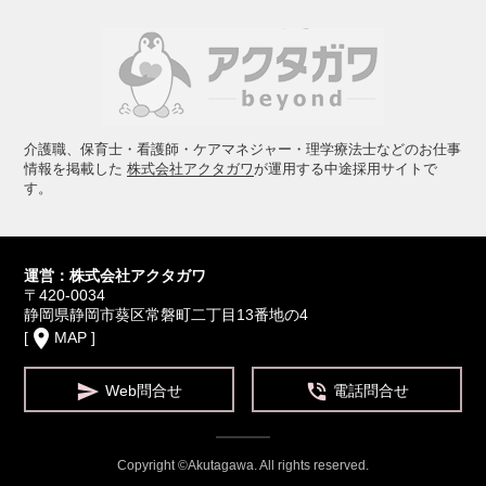
介護職、保育士・看護師・ケアマネジャー・理学療法士などのお仕事
情報を掲載した
株式会社アクタガワ
が運用する中途採用サイトで
す。
運営：株式会社アクタガワ
〒420-0034
静岡県静岡市葵区常磐町二丁目13番地の4
place
[
MAP
]


Web問合せ
電話問合せ
Copyright ©Akutagawa. All rights reserved.