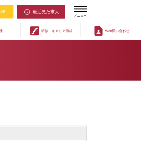
restore
388
最近見た求人
メニュー
stairs
contact_page
生
研修・キャリア形成
Web問い合わせ