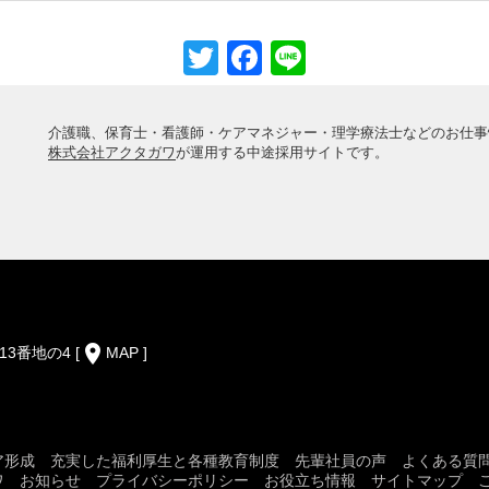
Twitter
Facebook
Line
介護職、保育士・看護師・ケアマネジャー・理学療法士などのお仕事
株式会社アクタガワ
が運用する中途採用サイトです。
place
13番地の4
[
MAP
]
ア形成
充実した福利厚生と各種教育制度
先輩社員の声
よくある質
ワ
お知らせ
プライバシーポリシー
お役立ち情報
サイトマップ