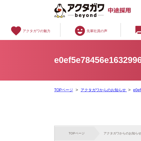
favorite
emoji_emotions
question
アクタガワの魅力
先輩社員の声
e0ef5e78456e163299
TOPページ
アクタガワからのお知らせ
e0e
TOPページ
アクタガワからのお知ら