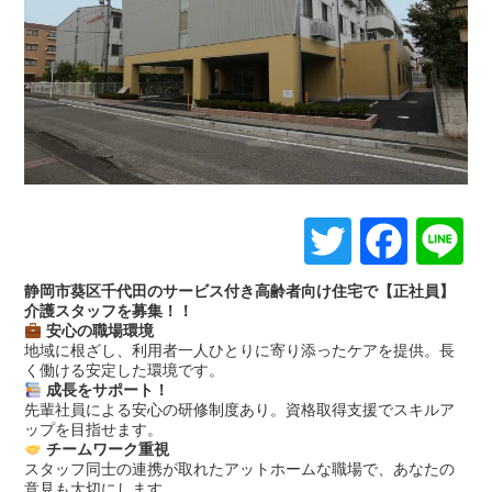
Twitter
Face
L
静岡市葵区千代田のサービス付き高齢者向け住宅で【正社員】
介護スタッフを募集！！
安心の職場環境
地域に根ざし、利用者一人ひとりに寄り添ったケアを提供。長
く働ける安定した環境です。
成長をサポート！
先輩社員による安心の研修制度あり。資格取得支援でスキルア
ップを目指せます。
チームワーク重視
スタッフ同士の連携が取れたアットホームな職場で、あなたの
意見も大切にします。