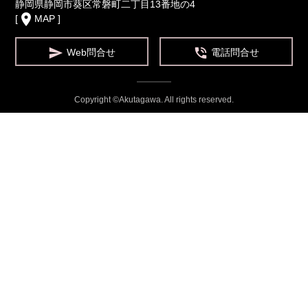
静岡県静岡市葵区常磐町二丁目13番地の4
place
[
MAP
]


Web問合せ
電話問合せ
Copyright ©Akutagawa. All rights reserved.