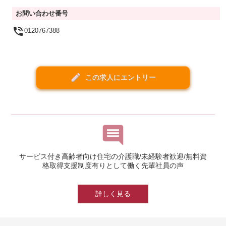
お問い合わせ番号

0120767388
create
この求人にエントリー
サービス付き高齢者向け住宅の介護職/未経験者歓迎/無料資
格取得支援制度有りとして働く先輩社員の声
詳しく見る