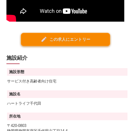
create
この求人にエントリー
施設紹介
施設形態
サービス付き高齢者向け住宅
施設名
ハートライフ千代田
所在地
〒420-0803
静岡県静岡市葵区千代田六丁目14-4