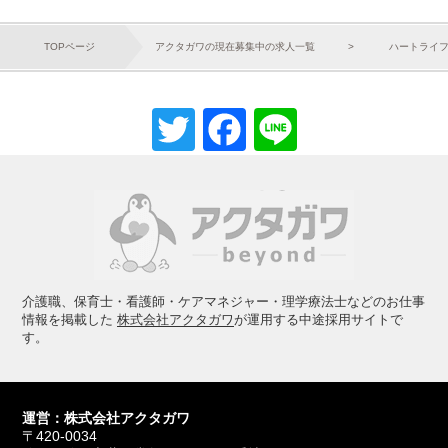
TOPページ
アクタガワの現在募集中の求人一覧
ハートライ
Twitter
Facebook
Line
介護職、保育士・看護師・ケアマネジャー・理学療法士などのお仕事
情報を掲載した
株式会社アクタガワ
が運用する中途採用サイトで
す。
運営：株式会社アクタガワ
〒420-0034