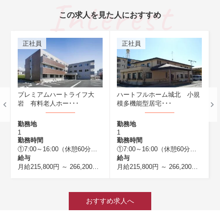
この求人を見た人におすすめ
正社員
正社員
介
プレミアムハートライフ大
ハートフルホーム城北 小規
岩 有料老人ホー･･･
模多機能型居宅･･･
勤務地
勤務地
1
1
1
勤務時間
勤務時間
①7:00～16:00（休憩60分） ②8:30～17:30（休憩60分） ③10:00～19:00（休憩60分） ④11:00～20:00（休憩60分） ⑤13:00～22:00（休憩60分） ⑥16:00～翌10:00（休憩120分） ⑦22:00～翌7:00（休憩60分）
①7:00～16:00（休憩60分） ②8:30～17:30（休憩60分） ③10：00～19：00（休憩60分） ④11:00～20:00（休憩60分） ⑤16:00～翌10:00（休憩120分）
給与
給与
00円以上） 夜勤手当5,000円/1回 ※夜勤4回実施した場合 ※処遇改善手当等
※能力・経験により優遇
月給215,800円 ～ 266,200円
(介護福祉士の場合は214,800円以上) 
月給215,800円 ～ 266,200円
（介護
おすすめ求人へ