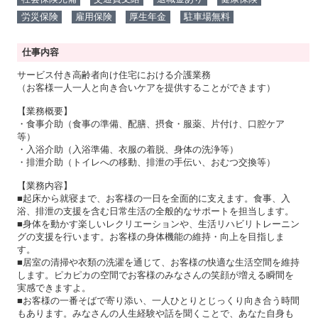
労災保険
雇用保険
厚生年金
駐車場無料
仕事内容
サービス付き高齢者向け住宅における介護業務
（お客様一人一人と向き合いケアを提供することができます）
【業務概要】
・食事介助（食事の準備、配膳、摂食・服薬、片付け、口腔ケア
等）
・入浴介助（入浴準備、衣服の着脱、身体の洗浄等）
・排泄介助（トイレへの移動、排泄の手伝い、おむつ交換等）
【業務内容】
■起床から就寝まで、お客様の一日を全面的に支えます。食事、入
浴、排泄の支援を含む日常生活の全般的なサポートを担当します。
■身体を動かす楽しいレクリエーションや、生活リハビリトレーニン
グの支援を行います。お客様の身体機能の維持・向上を目指しま
す。
■居室の清掃や衣類の洗濯を通じて、お客様の快適な生活空間を維持
します。ピカピカの空間でお客様のみなさんの笑顔が増える瞬間を
実感できますよ。
■お客様の一番そばで寄り添い、一人ひとりとじっくり向き合う時間
もあります。みなさんの人生経験や話を聞くことで、あなた自身も