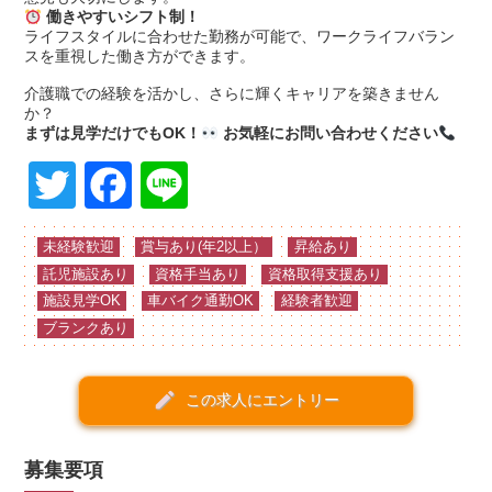
働きやすいシフト制！
ライフスタイルに合わせた勤務が可能で、ワークライフバラン
スを重視した働き方ができます。
介護職での経験を活かし、さらに輝くキャリアを築きません
か？
まずは見学だけでもOK！
お気軽にお問い合わせください
Twitter
Facebook
Line
未経験歓迎
賞与あり(年2以上）
昇給あり
託児施設あり
資格手当あり
資格取得支援あり
施設見学OK
車バイク通勤OK
経験者歓迎
ブランクあり
create
この求人にエントリー
募集要項