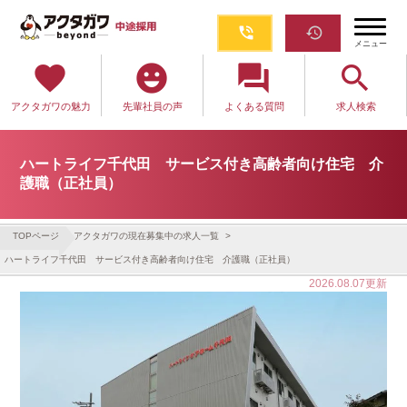
phone_in_talk
restore
メニュー
favorite
emoji_emotions
question_answer
search
アクタガワの魅力
先輩社員の声
よくある質問
求人検索
ハートライフ千代田 サービス付き高齢者向け住宅 介
護職（正社員）
TOPページ
アクタガワの現在募集中の求人一覧
ハートライフ千代田 サービス付き高齢者向け住宅 介護職（正社員）
2026.08.07更新