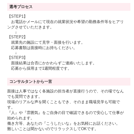
選考プロセス
【STEP1】
お電話かメールにて現在の就業状況や希望の勤務条件等をヒアリ
ングさせていただきます。
↓
【STEP2】
就業先の施設にて見学・面接を行います。
応募書類は面接時にお持ちください。
↓
【STEP3】
面接結果は合否にかかわらずご連絡いたします。
応募から採用まで1週間程度です。
コンサルタントから一言
面接は人事ではなく各施設の担当者が直接行うので、その場でなん
でも質問できます。
現場のリアルな声を聞くこともでき、そのまま職場見学も可能で
す。
『人』や『雰囲気』をご自身の目で確認できるので安心して仕事が
始められます。
働き方等、あなたの『こうしたいな』をお気軽にお話ください。
難しいことは聞かないのでリラックスしてOKです。