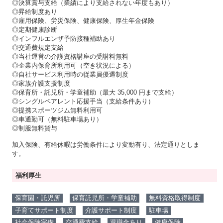
◎決算賞与支給（業績により支給されない年度もあり）
◎昇給制度あり
◎雇用保険、労災保険、健康保険、厚生年金保険
◎定期健康診断
◎インフルエンザ予防接種補助あり
◎交通費規定支給
◎当社運営の介護資格講座の受講料無料
◎企業内保育所利用可（空き状況による）
◎自社サービス利用時の従業員優遇制度
◎家族介護支援制度
◎保育所・託児所・学童補助（最大 35,000 円まで支給）
◎シングルペアレント応援手当（支給条件あり）
◎提携スポーツジム無料利用可
◎車通勤可（無料駐車場あり）
◎制服無料貸与
加入保険、有給休暇は労働条件により変動有り、法定通りとしま
す。
福利厚生
保育園・託児所
保育託児所・学童補助
無料資格取得制度
子育てサポート制度
介護サポート制度
駐車場
社会保険完備
交通費支給
退職金あり
健康保険