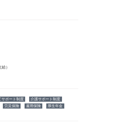
支給）
てサポート制度
介護サポート制度
労災保険
雇用保険
厚生年金