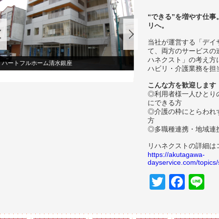
“できる”を増やす仕
リへ。
当社が運営する「デイ
て、両方のサービスの
ハネクスト」の考え方
ハートフルホーム清水銀座
ハビリ・介護業務を担
こんな方を歓迎します
◎利用者様一人ひとり
にできる方
◎介護の枠にとらわれ
方
◎多職種連携・地域連
リハネクストの詳細は
https://akutagawa-
dayservice.com/topics
Twitter
Fac
L