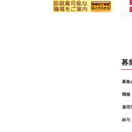
募
募集
職種
雇用
給与