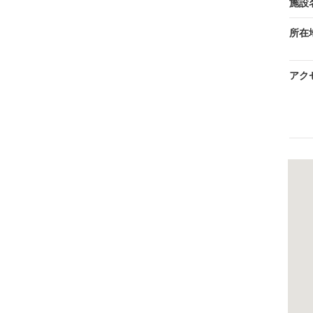
施設
所在
アク