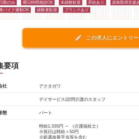
日勤のみ
曜日時間相談OK
未経験歓迎
昇給あり
資格取得支援
車バイク通勤OK
経験者歓迎
ブランクあり
create
この求人にエントリー
集要項
会社
アクタガワ
デイサービス/訪問介護のスタッフ
形態
パート
時給1,335円 ～
（介護福祉士）
※祝日は時給＋50円
※処遇改善手当等を含む