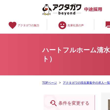
favorite
emoji_emotions
question
アクタガワの魅力
先輩社員の声
ハートフルホーム清水
ト）
TOPページ
アクタガワの現在募集中の求人一

条件を変更する