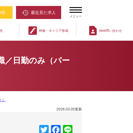
restore
388
最近見た求人
メニュー
stairs
contact_page
生
研修・キャリア形成
Web問い合わせ
職／日勤のみ（パー
ト）
2026.03.05更新
Twitter
Facebook
Line