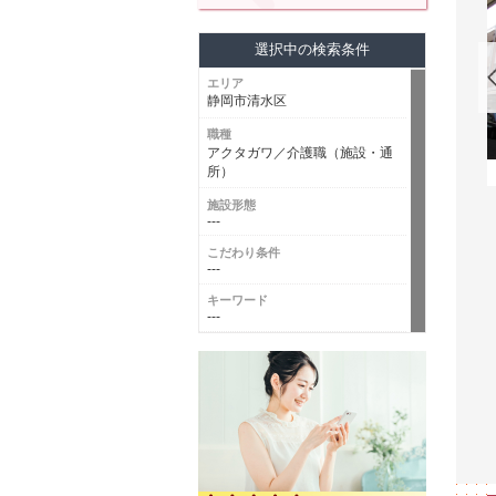
選択中の検索条件
エリア
静岡市清水区
職種
水銀座
アクタガワ／介護職（施設・通
所）
施設形態
---
こだわり条件
---
キーワード
---