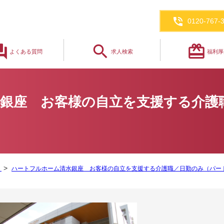
phone_in_talk
0120-767-
_answer
search
redeem
よくある質問
求人検索
福利厚
銀座 お客様の自立を支援する介護
覧
ハートフルホーム清水銀座 お客様の自立を支援する介護職／日勤のみ（パー