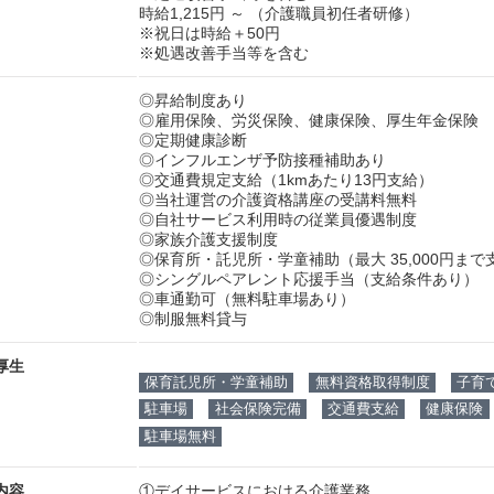
時給1,215円 ～
（介護職員初任者研修）
※祝日は時給＋50円
※処遇改善手当等を含む
◎昇給制度あり
◎雇用保険、労災保険、健康保険、厚生年金保険
◎定期健康診断
◎インフルエンザ予防接種補助あり
◎交通費規定支給（1kmあたり13円支給）
◎当社運営の介護資格講座の受講料無料
◎自社サービス利用時の従業員優遇制度
◎家族介護支援制度
◎保育所・託児所・学童補助（最大 35,000円まで
◎シングルペアレント応援手当（支給条件あり）
◎車通勤可（無料駐車場あり）
◎制服無料貸与
厚生
保育託児所・学童補助
無料資格取得制度
子育
駐車場
社会保険完備
交通費支給
健康保険
駐車場無料
内容
①デイサービスにおける介護業務