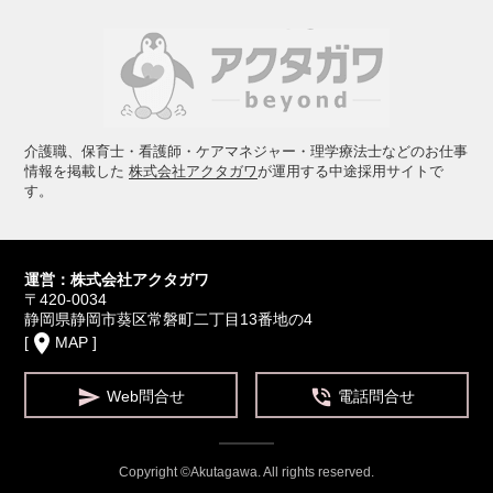
介護職、保育士・看護師・ケアマネジャー・理学療法士などのお仕事
情報を掲載した
株式会社アクタガワ
が運用する中途採用サイトで
す。
運営：株式会社アクタガワ
〒420-0034
静岡県静岡市葵区常磐町二丁目13番地の4
place
[
MAP
]


Web問合せ
電話問合せ
Copyright ©Akutagawa. All rights reserved.