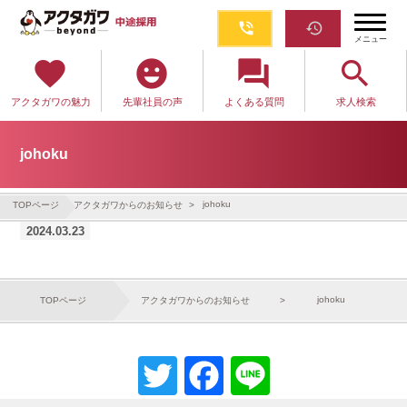
phone_in_talk
restore
メニュー
favorite
emoji_emotions
question_answer
search
アクタガワの魅力
先輩社員の声
よくある質問
求人検索
johoku
johoku
TOPページ
アクタガワからのお知らせ
2024.03.23
johoku
TOPページ
アクタガワからのお知らせ
Twitter
Facebook
Line