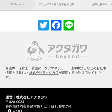
TOPページ
アクタガワで働く先輩社員の声
先輩社員の声 ：
Twitter
Facebook
Line
介護職、保育士・看護師・ケアマネジャー・理学療法士などのお仕事
情報を掲載した
株式会社アクタガワ
が運用する中途採用サイトで
す。
運営：株式会社アクタガワ
〒420-0034
静岡県静岡市葵区常磐町二丁目13番地の4
place
[
MAP
]