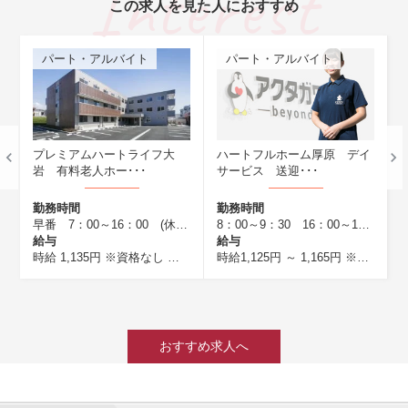
この求人を見た人におすすめ
パート・アルバイト
パート・アルバイト
パート
レミアムハートライフ大
ハートフルホーム厚原 デイ
ハートフ
 有料老人ホー･･･
サービス 送迎･･･
サービス 
務時間
勤務時間
勤務時間
早番 7：00～16：00 (休憩60分) 遅番 10：00～19：00 (休憩60分) 11：00～20：00(休憩60分) 13：00～22：00(休憩60分) 夜勤(ショート)22：00～翌7：00(休憩60分) 夜勤(ロング)16：00～翌10：00(休憩120分) 早番のみ、遅番のみOK！お気軽にご相談ください♪ ※募集状況は都度ご確認いたします
8：00～9：30 16：00～18：00
与
給与
給与
士 ※夜勤1回あたり ※日祝は時給換算して1時間当たり50円UP ※処遇改善
給 1,135円
※資格なし
時給 1,215円
時給1,125円 ～ 1,165円
※初任者研修
月給 1,335円
※交通費込み
※介護福祉士
時給1,100
おすすめ求人へ