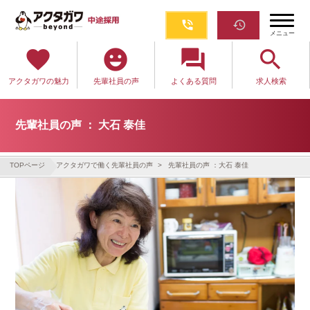
phone_in_talk
restore
メニュー
favorite
emoji_emotions
question_answer
search
アクタガワの魅力
先輩社員の声
よくある質問
求人検索
先輩社員の声 ： 大石 泰佳
TOPページ
アクタガワで働く先輩社員の声
先輩社員の声 ：大石 泰佳