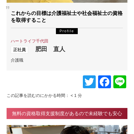
これからの目標は介護福祉士や社会福祉士の資格
を取得すること
Profile
ハートライフ千代田
肥田 直人
正社員
介護職
Twitter
Face
L
この記事を読むのにかかる時間：
< 1
分
無料の資格取得支援制度があるので未経験でも安心