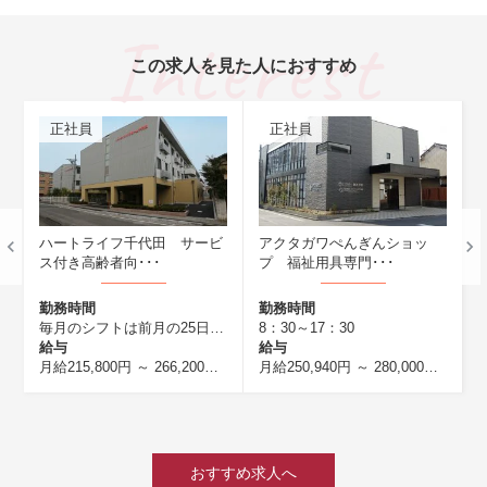
この求人を見た人におすすめ
正社員
正社員
正社員
ートライフ千代田 サービ
アクタガワぺんぎんショッ
プレミア
付き高齢者向･･･
プ 福祉用具専門･･･
岩 有料老
務時間
勤務時間
勤務時間
毎月のシフトは前月の25日までに確定 ・7：00～16：00 （休憩60分） ・ 8：30～17：30 （休憩60分） ・10：00～19：00 （休憩60分） ・10：30～19：30 （休憩60分） ・16：00～翌10：00（休憩120分） どのシフトでもしっかり休憩時間が設けられているので、リフレッシュもバッチリ！
8：30～17：30
与
給与
給与
等（一律）を含む
祉士の場合は月給214,800円以上） 夜勤手当5,000円/1回 ※夜勤4回実
月給215,800円 ～ 266,200円
(介護福祉士の場合は214,800円以上) 夜勤手当5
月給250,940円 ～ 280,000円
※能力・経験に
おすすめ求人へ