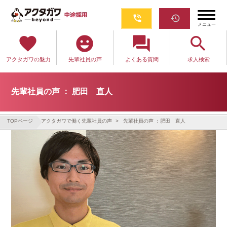
phone_in_talk
restore
メニュー
favorite
emoji_emotions
question_answer
search
アクタガワの魅力
先輩社員の声
よくある質問
求人検索
先輩社員の声 ： 肥田 直人
TOPページ
アクタガワで働く先輩社員の声
先輩社員の声 ：肥田 直人