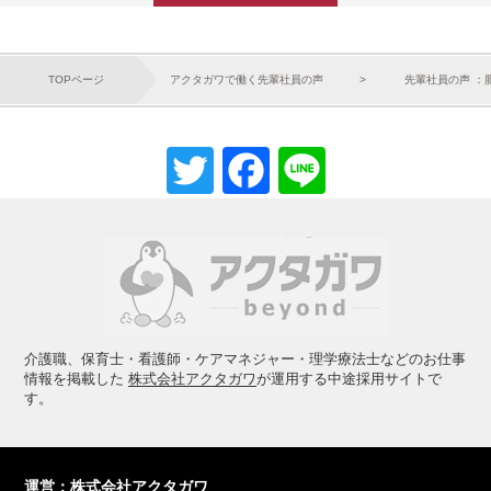
TOPページ
アクタガワで働く先輩社員の声
先輩社員の声 ：
Twitter
Facebook
Line
介護職、保育士・看護師・ケアマネジャー・理学療法士などのお仕事
情報を掲載した
株式会社アクタガワ
が運用する中途採用サイトで
す。
運営：株式会社アクタガワ