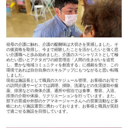
祖母の介護に触れ、介護の醍醐味は大切さを実感しました。そ
の後資格を取得し、今まで経験したことを活かしたいと強く思
い介護職へと歩み始めました。介護のスペシャリストとして極
めたい思いとアクタガワの経営理念「人間の生きがいを追究
し、豊かな地域コミュニティを創造する」に感銘を受け、この
環境であれば自分自身のスキルアップにもつながると思い転職
しました。
現在は施設長として職員のスケジュール管理、お客様のお宅で
の訪問介護サービスでは調理、掃除、洗濯などの生活援助や服
薬、排泄などの身体介護、通所や宿泊では食事、整容、入浴、
排泄の介助や体操、リクリエーションを行っています。また、
部下の育成や外部のケアマネージャーさんへの営業活動など多
岐にわたり施設運営に携わっております。お客様と職員が笑顔
で過ごせる施設を目指しています。