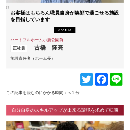
お客様はもちろん職員自身が笑顔で過ごせる施設
を目指しています
Profile
ハートフルホーム小鹿公園前
古橋 隆亮
正社員
施設責任者（ホーム長）
Twitter
Face
L
この記事を読むのにかかる時間：
< 1
分
自分自身のスキルアップが出来る環境を求めて転職