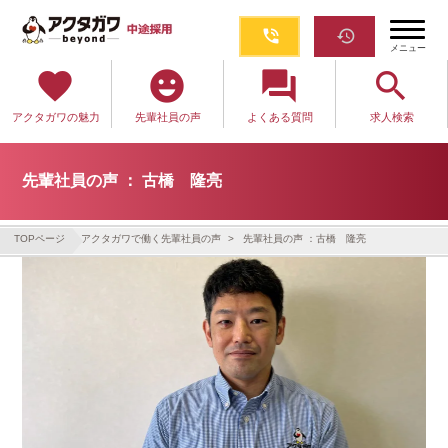
phone_in_talk
restore
メニュー
favorite
emoji_emotions
question_answer
search
アクタガワの魅力
先輩社員の声
よくある質問
求人検索
先輩社員の声 ： 古橋 隆亮
TOPページ
アクタガワで働く先輩社員の声
先輩社員の声 ：古橋 隆亮