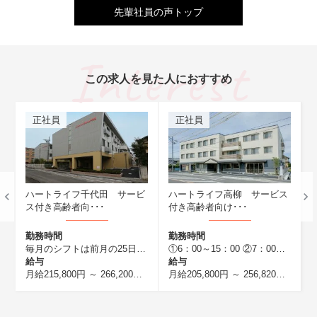
先輩社員の声トップ
この求人を見た人におすすめ
正社員
正社員
ハートライフ千代田 サービ
ハートライフ高柳 サービス
ス付き高齢者向･･･
付き高齢者向け･･･
プ
勤務時間
勤務時間
毎月のシフトは前月の25日までに確定 ・7：00～16：00 （休憩60分） ・ 8：30～17：30 （休憩60分） ・10：00～19：00 （休憩60分） ・10：30～19：30 （休憩60分） ・16：00～翌10：00（休憩120分） どのシフトでもしっかり休憩時間が設けられているので、リフレッシュもバッチリ！
①6：00～15：00 ②7：00～16：00 ③8：30～17：30 ④9：00～18：00 ⑤10：00～19：00 ⑥13：00～22：00 ⑦22：00～7：00※休憩１時間
8
給与
給与
夜勤4回実施した場合 ※処遇改善手当等（一律）を含む
（介護福祉士の場合は月給224,800円以上） 夜勤手当5,000円/1回 ※夜
月給215,800円 ～ 266,200円
(介護福祉士の場合は224,800円以上) 夜
月給205,800円 ～ 256,820円
※夜勤