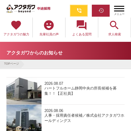
phone_in_talk
restore
メニュー
favorite
emoji_emotions
question_answer
search
アクタガワの魅力
先輩社員の声
よくある質問
求人検索
アクタガワからのお知らせ
TOPページ
2026.08.07
ハートフルホーム静岡中央の所長候補を募
集！！【正社員】
2026.08.06
人事・採用責任者候補／株式会社アクタガワホ
ールディングス