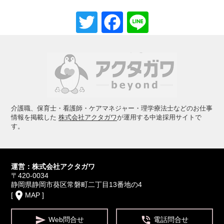
Twitter
Facebook
Line
介護職、保育士・看護師・ケアマネジャー・理学療法士などのお仕事
情報を掲載した
株式会社アクタガワ
が運用する中途採用サイトで
す。
運営：株式会社アクタガワ
〒420-0034
静岡県静岡市葵区常磐町二丁目13番地の4
place
[
MAP
]


Web問合せ
電話問合せ