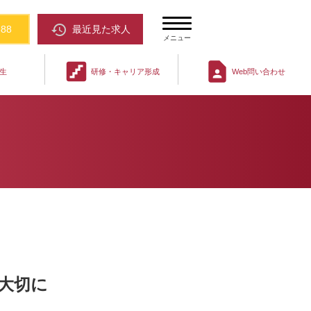
restore
388
最近見た求人
メニュー
stairs
contact_page
生
研修・キャリア形成
Web問い合わせ
大切に