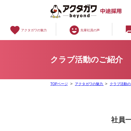
favorite
emoji_emotions
question
アクタガワの魅力
先輩社員の声
クラブ活動のご紹介
TOPページ
アクタガワの魅力
クラブ活動の
社員