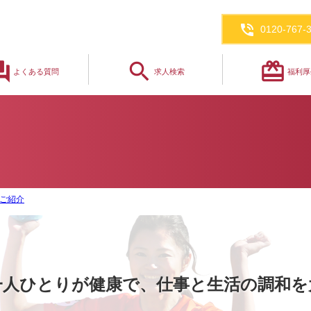
phone_in_talk
0120-767-
_answer
search
redeem
よくある質問
求人検索
福利厚
ご紹介
一人ひとりが健康で、仕事と生活の調和を