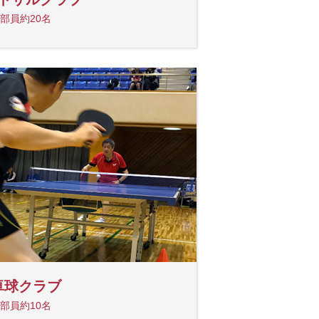
部員約20名
卓球クラブ
部員約10名