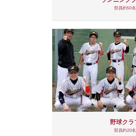
部員約50名
野球クラ
部員約20名