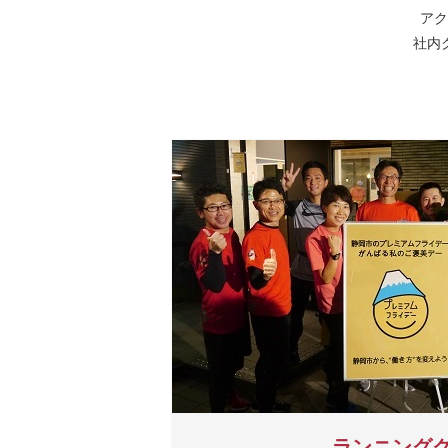
アク
社内
ランニング