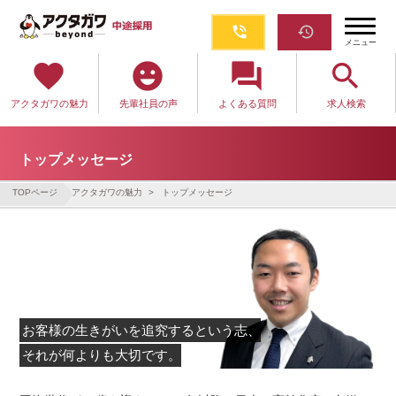
phone_in_talk
restore
メニュー
favorite
emoji_emotions
question_answer
search
アクタガワの魅力
先輩社員の声
よくある質問
求人検索
トップメッセージ
TOPページ
アクタガワの魅力
トップメッセージ
お客様の生きがいを追究するという志、
それが何よりも大切です。