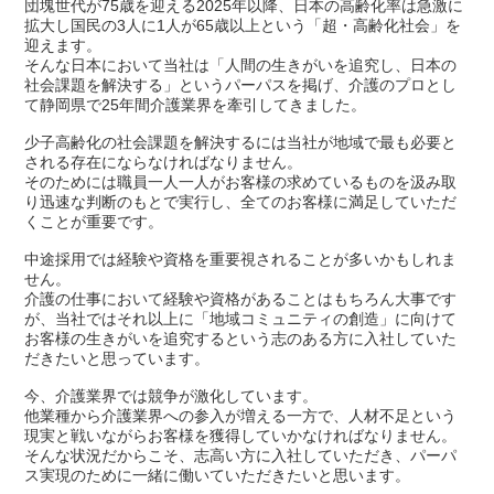
団塊世代が75歳を迎える2025年以降、日本の高齢化率は急激に
拡大し国民の3人に1人が65歳以上という「超・高齢化社会」を
迎えます。
そんな日本において当社は「人間の生きがいを追究し、日本の
社会課題を解決する」というパーパスを掲げ、介護のプロとし
て静岡県で25年間介護業界を牽引してきました。
少子高齢化の社会課題を解決するには当社が地域で最も必要と
される存在にならなければなりません。
そのためには職員一人一人がお客様の求めているものを汲み取
り迅速な判断のもとで実行し、全てのお客様に満足していただ
くことが重要です。
中途採用では経験や資格を重要視されることが多いかもしれま
せん。
介護の仕事において経験や資格があることはもちろん大事です
が、当社ではそれ以上に「地域コミュニティの創造」に向けて
お客様の生きがいを追究するという志のある方に入社していた
だきたいと思っています。
今、介護業界では競争が激化しています。
他業種から介護業界への参入が増える一方で、人材不足という
現実と戦いながらお客様を獲得していかなければなりません。
そんな状況だからこそ、志高い方に入社していただき、パーパ
ス実現のために一緒に働いていただきたいと思います。