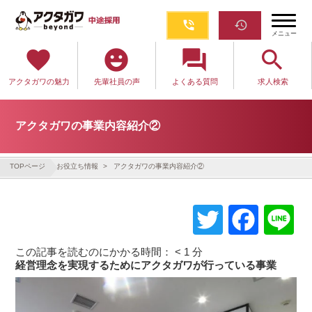
phone_in_talk
restore
メニュー
favorite
emoji_emotions
question_answer
search
アクタガワの魅力
先輩社員の声
よくある質問
求人検索
アクタガワの事業内容紹介②
TOPページ
お役立ち情報
アクタガワの事業内容紹介②
Tw
Fa
L
itte
ce
この記事を読むのにかかる時間：
< 1
分
r
bo
経営理念を実現するためにアクタガワが行っている事業
ok