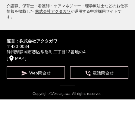
介護職、保育士・看護師・ケアマネジャー・理学療法士などのお仕事
情報を掲載した
株式会社アクタガワ
が運用する中途採用サイトで
す。
運営：株式会社アクタガワ
〒420-0034
静岡県静岡市葵区常磐町二丁目13番地の4
place
[
MAP
]


Web問合せ
電話問合せ
Copyright ©Akutagawa. All rights reserved.