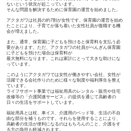
ないという状況が起こっています。
そんな問題を解決するために保育園の運営を始めました。
アクタガワは社員の約7割が女性です。保育園の運営を始め
たことにより、子育てが落ち着いた女性社員が復職する機
会が増えました。
また、通常、保育園に子どもを預けると保育料を支払う必
要があります。ただ、アクタガワの社員がぺんぎん保育園
に子どもを預けた場合は保育料が
最大無料になります。これは家計にとって大きな助けにな
っています。
このようにアクタガワでは女性が働きやすい会社、女性が
活躍できる会社作りのために様々な制度や福利厚生を整え
ています。
ライフサポート事業では福祉用具のレンタル・販売や住宅
改修等の「介護関連サービス」の提供を通じて高齢者の
日々の生活をサポートしています。
福祉用具とは杖、車イス、介護用のベッド等、生活の不自
由な部分を補うものです。それらを使用することにより、
高齢者の生活が便利になるのはもちろんのこと、介護をす
る方の負担も軽減されます。